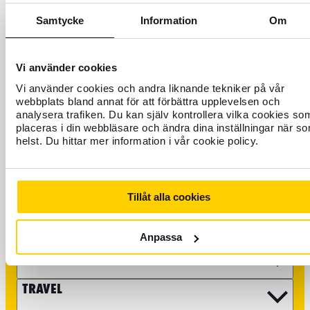
Samtycke
Information
Om
+46 771 22 22 21
Customer service weekdays 8 a.m. to 5 p.m.
Vi använder cookies
Block credit card - Open all hours
Vi använder cookies och andra liknande tekniker på vår
webbplats bland annat för att förbättra upplevelsen och
analysera trafiken. Du kan själv kontrollera vilka cookies so
It is also possible to email us at info@forex.se, keep in mind
placeras i din webbläsare och ändra dina inställningar när s
that some matters such as questions about booking flights
helst. Du hittar mer information i vår cookie policy.
and travel experiences you need to take to our partners. In
addition, we can help you with more specific matters on the
phone due to security. You can find more information on our
FAQ page
.
Tillåt alla cookies
CURRENCY
Anpassa
FOREX CREDIT CARD
TRAVEL