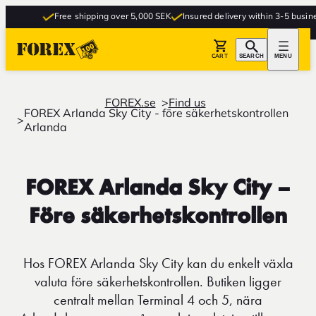
Free shipping over 5,000 SEK
Insured delivery within 3-5 busines
CART
SEARCH
MENU
FOREX.se
Find us
FOREX Arlanda Sky City - före säkerhetskontrollen
Arlanda
FOREX Arlanda Sky City –
Före säkerhetskontrollen
Hos FOREX Arlanda Sky City kan du enkelt växla
valuta före säkerhetskontrollen. Butiken ligger
centralt mellan Terminal 4 och 5, nära