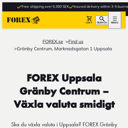
Free shipping over 5,000 SEK
Insured delivery within 3-5 business
CART
SEARCH
MENU
FOREX.se
Find us
Gränby Centrum, Marknadsgatan 1 Uppsala
FOREX Uppsala
Gränby Centrum –
Växla valuta smidigt
Ska du växla valuta i Uppsala? FOREX Gränby