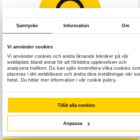
Samtycke
Information
Om
Vi använder cookies
Vi använder cookies och andra liknande tekniker på vår
+46 771 22 22 21
webbplats bland annat för att förbättra upplevelsen och
analysera trafiken. Du kan själv kontrollera vilka cookies so
placeras i din webbläsare och ändra dina inställningar när s
Customer service weekdays 8 a.m. to 5 p.m.
helst. Du hittar mer information i vår cookie policy.
Block credit card - Open all hours
It is also possible to email us at info@forex.se, keep in mind
Tillåt alla cookies
that some matters such as questions about booking flights
and travel experiences you need to take to our partners. In
addition, we can help you with more specific matters on the
Anpassa
phone due to security. You can find more information on our
FAQ page
.