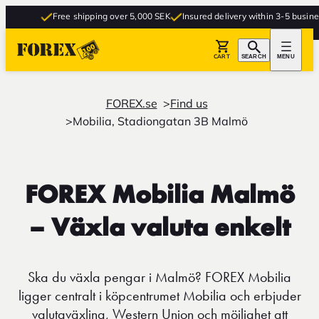
Free shipping over 5,000 SEK
Insured delivery within 3-5 business
CART
SEARCH
MENU
FOREX.se
Find us
Mobilia, Stadiongatan 3B Malmö
FOREX Mobilia Malmö
– Växla valuta enkelt
Ska du växla pengar i Malmö? FOREX Mobilia
ligger centralt i köpcentrumet Mobilia och erbjuder
valutaväxling, Western Union och möjlighet att