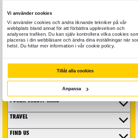
+46 771 22 22 21
Customer service weekdays 8 a.m. to 5 p.m.
Vi använder cookies
Vi använder cookies och andra liknande tekniker på vår
Block credit card - Open all hours
webbplats bland annat för att förbättra upplevelsen och
analysera trafiken. Du kan själv kontrollera vilka cookies so
It is also possible to email us at info@forex.se, keep in mind
placeras i din webbläsare och ändra dina inställningar när s
that some matters such as questions about booking flights
helst. Du hittar mer information i vår cookie policy.
and travel experiences you need to take to our partners. In
addition, we can help you with more specific matters on the
phone due to security. You can find more information on our
FAQ page
.
Tillåt alla cookies
CURRENCY
Anpassa
FOREX CREDIT CARD
TRAVEL
FIND US