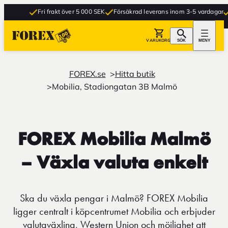
Fri frakt över 5 000 SEK
Försäkrad leverans inom 3-5 vardagar
Gr
VARUKORG
SÖK
MENY
FOREX.se
Hitta butik
Mobilia, Stadiongatan 3B Malmö
FOREX Mobilia Malmö
– Växla valuta enkelt
Ska du växla pengar i Malmö? FOREX Mobilia
ligger centralt i köpcentrumet Mobilia och erbjuder
valutaväxling, Western Union och möjlighet att