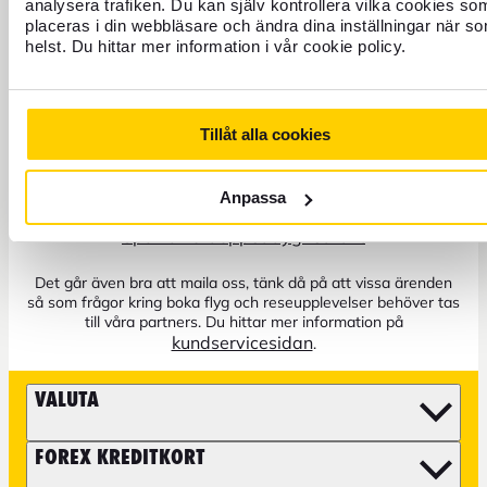
analysera trafiken. Du kan själv kontrollera vilka cookies so
placeras i din webbläsare och ändra dina inställningar när s
helst. Du hittar mer information i vår cookie policy.
Tillåt alla cookies
+46 771 22 22 21
Kundservice: Telefon vardagar 8–17
Anpassa
Spärra kort öppet dygnet runt
Det går även bra att maila oss, tänk då på att vissa ärenden
så som frågor kring boka flyg och reseupplevelser behöver tas
till våra partners. Du hittar mer information på
kundservicesidan
.
VALUTA
FOREX KREDITKORT