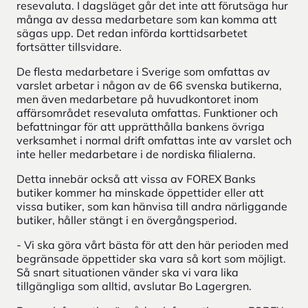
resevaluta. I dagsläget går det inte att förutsäga hur
många av dessa medarbetare som kan komma att
sägas upp. Det redan införda korttidsarbetet
fortsätter tillsvidare.
De flesta medarbetare i Sverige som omfattas av
varslet arbetar i någon av de 66 svenska butikerna,
men även medarbetare på huvudkontoret inom
affärsområdet resevaluta omfattas. Funktioner och
befattningar för att upprätthålla bankens övriga
verksamhet i normal drift omfattas inte av varslet och
inte heller medarbetare i de nordiska filialerna.
Detta innebär också att vissa av FOREX Banks
butiker kommer ha minskade öppettider eller att
vissa butiker, som kan hänvisa till andra närliggande
butiker, håller stängt i en övergångsperiod.
- Vi ska göra vårt bästa för att den här perioden med
begränsade öppettider ska vara så kort som möjligt.
Så snart situationen vänder ska vi vara lika
tillgängliga som alltid, avslutar Bo Lagergren.