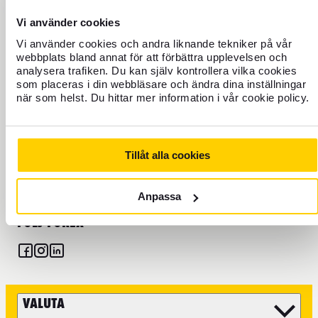
Vi använder cookies
+46 771 22 22 21
Vi använder cookies och andra liknande tekniker på vår
webbplats bland annat för att förbättra upplevelsen och
Kundservice: Telefon vardagar 8–17
analysera trafiken. Du kan själv kontrollera vilka cookies
som placeras i din webbläsare och ändra dina inställningar
Spärra kort öppet dygnet runt
när som helst. Du hittar mer information i vår cookie policy.
Det går även bra att maila oss, tänk då på att vissa ärenden
så som frågor kring boka flyg och reseupplevelser behöver tas
till våra partners. Du hittar mer information på
Tillåt alla cookies
kundservicesidan
.
Anpassa
FÖLJ FOREX
VALUTA