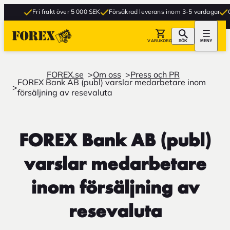
Fri frakt över 5 000 SEK
Försäkrad leverans inom 3-5 vardagar
Gra
VARUKORG
SÖK
MENY
FOREX.se
Om oss
Press och PR
FOREX Bank AB (publ) varslar medarbetare inom
försäljning av resevaluta
FOREX Bank AB (publ)
varslar medarbetare
inom försäljning av
resevaluta