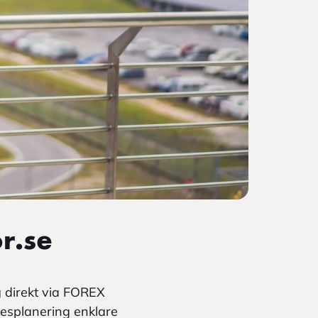
r.se
g direkt via FOREX
resplanering enklare