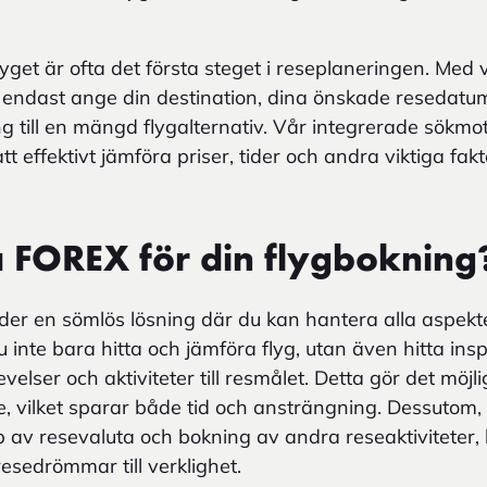
flyget är ofta det första steget i reseplaneringen. Me
 endast ange din destination, dina önskade resedatu
ång till en mängd flygalternativ. Vår integrerade sökmo
 att effektivt jämföra priser, tider och andra viktiga 
a FOREX för din flygbokning
der en sömlös lösning där du kan hantera alla aspekte
nte bara hitta och jämföra flyg, utan även hitta insp
lser och aktiviteter till resmålet. Detta gör det möjlig
lle, vilket sparar både tid och ansträngning. Dessuto
 av resevaluta och bokning av andra reseaktiviteter
esedrömmar till verklighet.