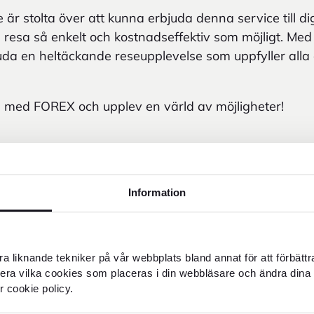
 är stolta över att kunna erbjuda denna service till d
n resa så enkelt och kostnadseffektiv som möjligt. Med
bjuda en heltäckande reseupplevelse som uppfyller alla
a med FOREX och upplev en värld av möjligheter!
Information
 flygalternativ för din resa i samarbete med flygresor
a liknande tekniker på vår webbplats bland annat för att förbätt
llera vilka cookies som placeras i din webbläsare och ändra dina 
r cookie policy.