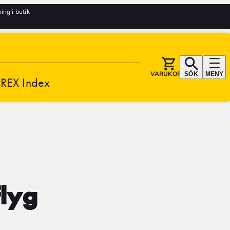
ng i butik
VARUKORG
SÖK
MENY
REX Index
flyg