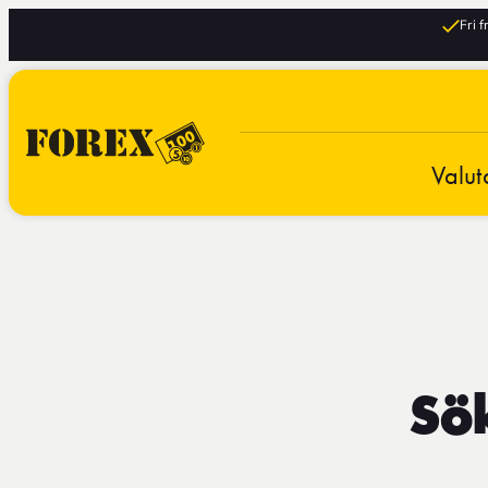
Fri 
Valut
Sök