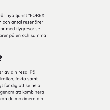
d vår nya tjänst "FOREX
m och antal resenärer
tor med flygresor.se
faktorer på en och samma
?
r av din resa. På
iration, fakta samt
t för dig att se hela
m, genom att kombinera
, kan du maximera din