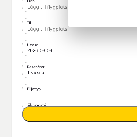
Från
Till
Utresa
2026-08-09
Resenärer
1 vuxna
Biljettyp
Ekonomi