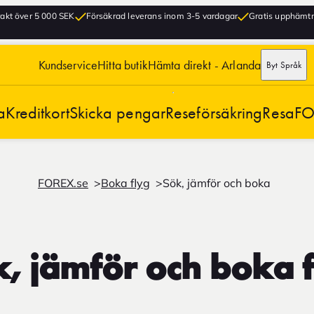
frakt över 5 000 SEK
Försäkrad leverans inom 3-5 vardagar
Gratis upphämtni
Kundservice
Hitta butik
Hämta direkt - Arlanda
Byt Språk
a
Kreditkort
Skicka pengar
Reseförsäkring
Resa
FO
FOREX.se
Boka flyg
Sök, jämför och boka
, jämför och boka 