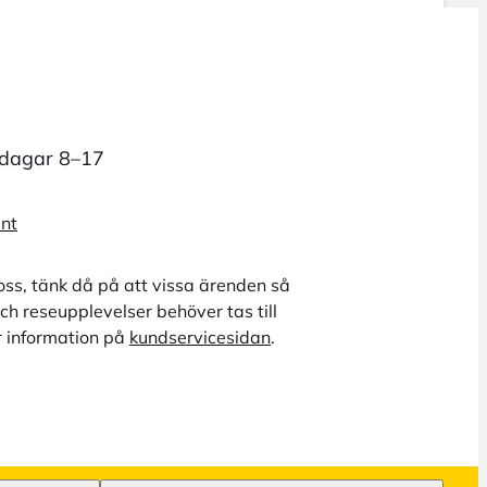
rdagar 8–17
unt
oss, tänk då på att vissa ärenden så
ch reseupplevelser behöver tas till
r information på
kundservicesidan
.