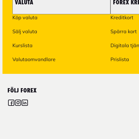
VALUTA
FOREX KR
Köp valuta
Kreditkort
Sälj valuta
Spärra kort
Kurslista
Digitala tjä
Valutaomvandlare
Prislista
FÖLJ FOREX