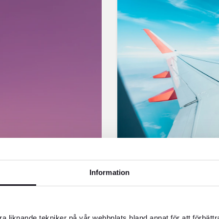
Information
Sök och bo
Förverkliga dina 
a liknande tekniker på vår webbplats bland annat för att förbätt