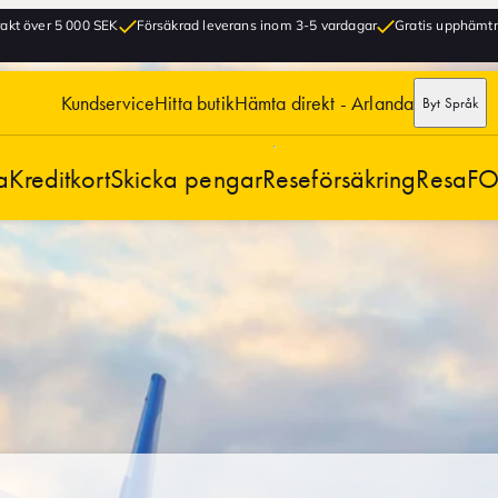
frakt över 5 000 SEK
Försäkrad leverans inom 3-5 vardagar
Gratis upphämtni
Kundservice
Hitta butik
Hämta direkt - Arlanda
Byt Språk
a
Kreditkort
Skicka pengar
Reseförsäkring
Resa
FO