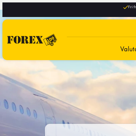
Fri 
Valut