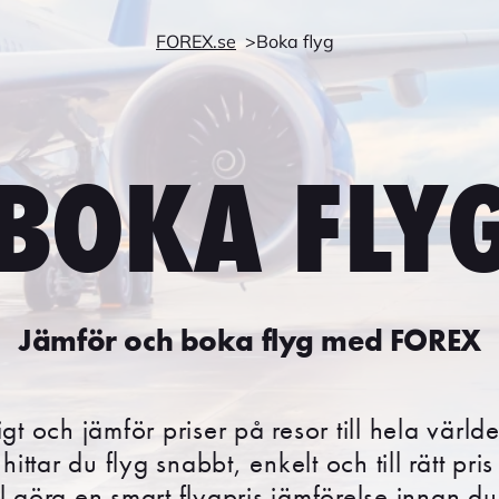
FOREX.se
Boka flyg
BOKA FLY
Jämför och boka flyg med FOREX
igt och jämför priser på resor till hela vär
ittar du flyg snabbt, enkelt och till rätt pri
l göra en smart flygpris jämförelse innan d