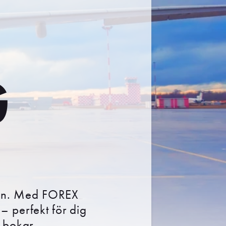
G
lden. Med FOREX
s – perfekt för dig
u bokar.