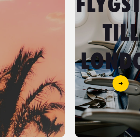
FLYGS
TILL
LOND