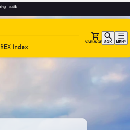
ng i butik
VARUKORG
SÖK
MENY
REX Index