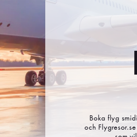
Boka flyg smid
och Flygresor.se h
som vil