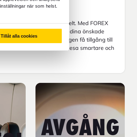
FOREX.
inställningar när som helst.
eala flyget hos oss är busenkelt. Med FOREX
 bara ange din destination, dina önskade
Tillåt alla cookies
enärer för att ögonblickligen få tillgång till
v. Vi vill att du ska kunna resa smartare och
.
AVGÅNG