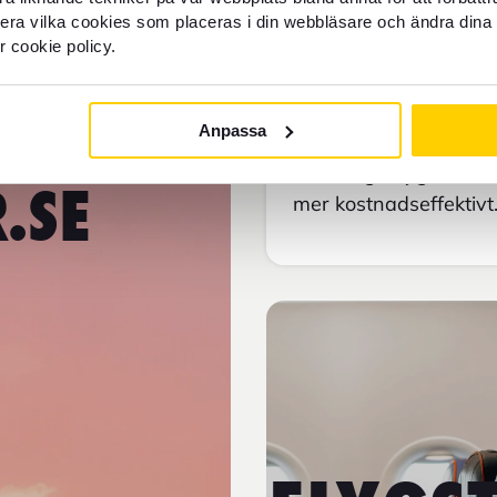
Resan börjar hos 
llera vilka cookies som placeras i din webbläsare och ändra dina 
r cookie policy.
Att söka efter det id
Hitta Flyg behöver du
❤
Anpassa
resedatum och antal res
en mängd flygalternati
.SE
mer kostnadseffektivt