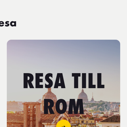
resa
RESA TILL
ROM