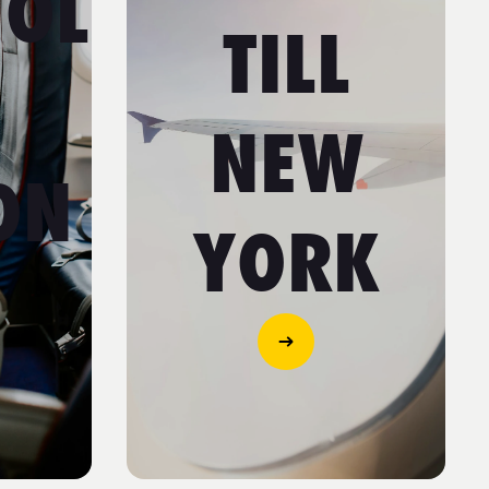
TOL
TILL
NEW
ON
YORK