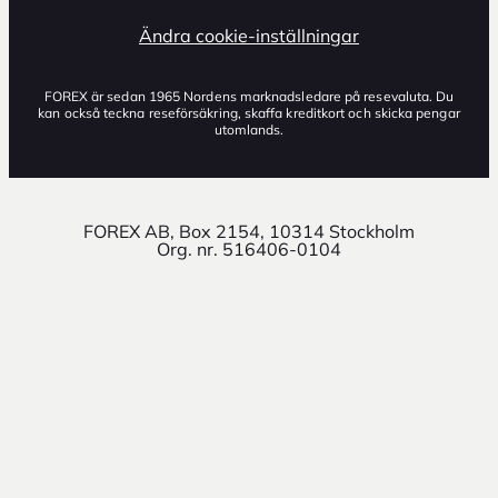
Ändra cookie-inställningar
FOREX är sedan 1965 Nordens marknadsledare på resevaluta. Du
kan också teckna reseförsäkring, skaffa kreditkort och skicka pengar
utomlands.
FOREX AB, Box 2154, 10314 Stockholm
Org. nr. 516406-0104