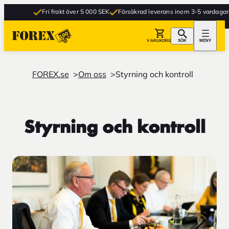
Fri frakt över 5 000 SEK
Försäkrad leverans inom 3-5 vardagar
Gr
VARUKORG
SÖK
MENY
FOREX.se
Om oss
Styrning och kontroll
Styrning och kontroll