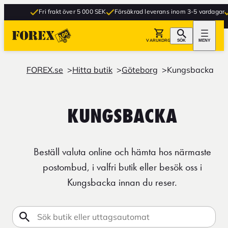
Fri frakt över 5 000 SEK
Försäkrad leverans inom 3-5 vardagar
Gr
VARUKORG
SÖK
MENY
FOREX.se
Hitta butik
Göteborg
Kungsbacka
KUNGSBACKA
Beställ valuta online och hämta hos närmaste
postombud, i valfri butik eller besök oss i
Kungsbacka innan du reser.