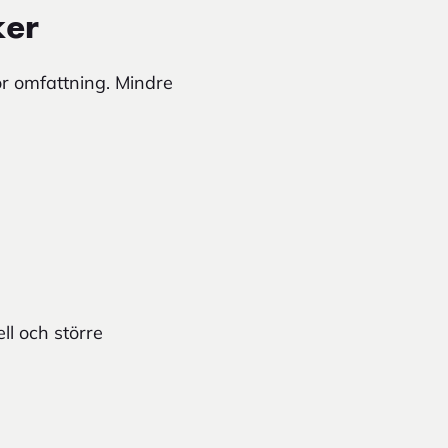
ker
or omfattning. Mindre
l och större