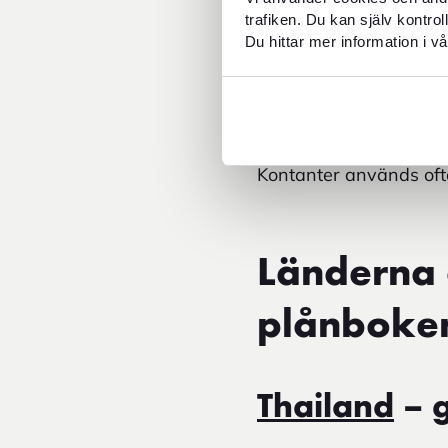
trafiken. Du kan själv kontro
Ungefärliga riktlinjer
Du hittar mer information i vå
20–50 euro per dag 
110–440 kronor per
165–330 kronor per
Kontanter används oftas
Länderna 
plånboke
Thailand
– g