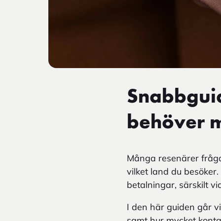
Snabbguid
behöver 
Många resenärer fråga
vilket land du besöker
betalningar, särskilt v
I den här guiden går v
samt hur mycket konta