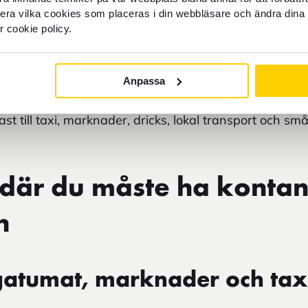
llera vilka cookies som placeras i din webbläsare och ändra dina 
r cookie policy.
i Europa (cirka
220–550 kronor
)
 dag i Asien
Anpassa
 dag i Nordafrika och Latinamerika
t till taxi, marknader, dricks, lokal transport och sm
där du måste ha kontant
n
atumat, marknader och tax