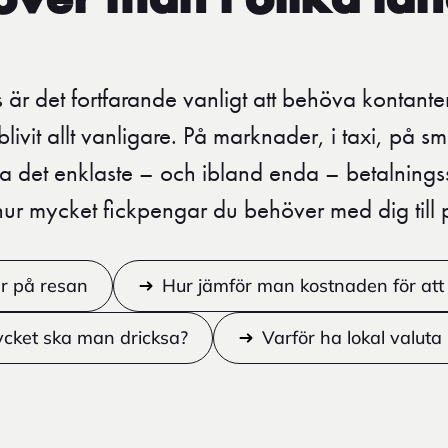
ver man i olika lä
är det fortfarande vanligt att behöva kontanter
livit allt vanligare. På marknader, i taxi, på s
fta det enklaste – och ibland enda – betalnings
 hur mycket fickpengar du behöver med dig till 
r på resan
Hur jämför man kostnaden för att
cket ska man dricksa?
Varför ha lokal valuta