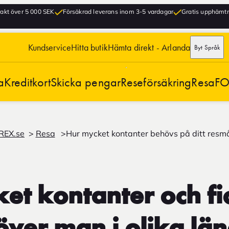
frakt över 5 000 SEK
Försäkrad leverans inom 3-5 vardagar
Gratis upphämtni
Kundservice
Hitta butik
Hämta direkt - Arlanda
Byt Språk
a
Kreditkort
Skicka pengar
Reseförsäkring
Resa
FO
REX.se
Resa
Hur mycket kontanter behövs på ditt resm
et kontanter och f