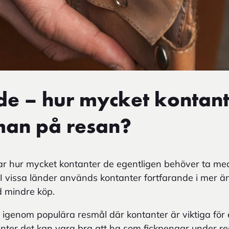
e – hur mycket kontant
man på resan?
r hur mycket kontanter de egentligen behöver ta med
. I vissa länder används kontanter fortfarande i mer ä
id mindre köp.
i igenom populära resmål där kontanter är viktiga för 
nter det kan vara bra att ha som fickpengar under re