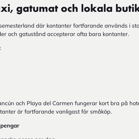
xi, gatumat och lokala buti
 semesterland där kontanter fortfarande används i st
er och gatustånd accepterar ofta bara kontanter.
:
ncún och Playa del Carmen fungerar kort bra på hotel
anter är fortfarande vanligast för småköp.
kpengar