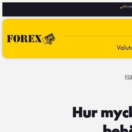
Fri 
Valut
FO
Hur myck