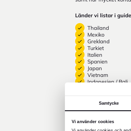
Länder vi listar i guid
Thailand
Mexiko
Grekland
Turkiet
Italien
Spanien
Japan
Vietnam
Indonesien / Bali
Egypten
Albanien
Polen
Samtycke
Vi använder cookies
En bra tumregel är at
och vissa aktiviteter o
Vi använder cookies och andr