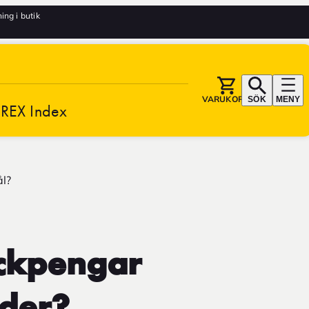
ng i butik
VARUKORG
SÖK
MENY
REX Index
ål?
ickpengar