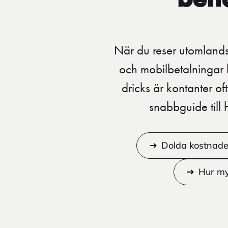
behö
När du reser utomlands 
och mobilbetalningar b
dricks är kontanter o
snabbguide till
Dolda kostnade
Hur my