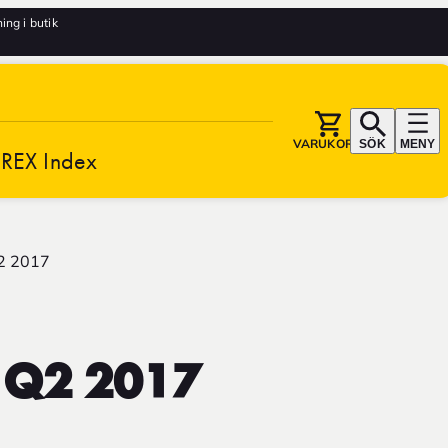
ng i butik
VARUKORG
SÖK
MENY
REX Index
2 2017
 Q2 2017