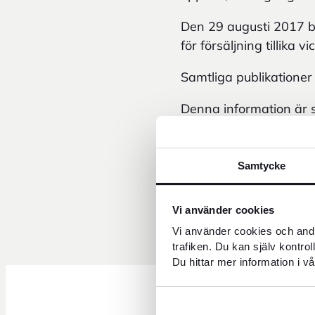
Den 29 augusti 2017 b
för försäljning tillik
Samtliga publikationer
Denna information är s
enligt EU:s marknads
kontaktpersoners förso
Samtycke
För ytterligare informa
Bo Lagergren, tf vd, 
Vi använder cookies
Tom Friberg, Kommunik
Vi använder cookies och andr
trafiken. Du kan själv kontro
Du hittar mer information i vå