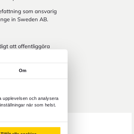
efattning som ansvarig
hange in Sweden AB.
gt att offentliggöra
m nedanstående
0 CET.
Om
ra upplevelsen och analysera
inställningar när som helst.