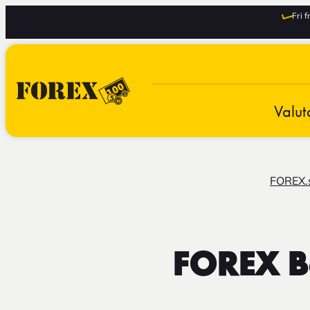
Fri 
Valut
FOREX.
FOREX B