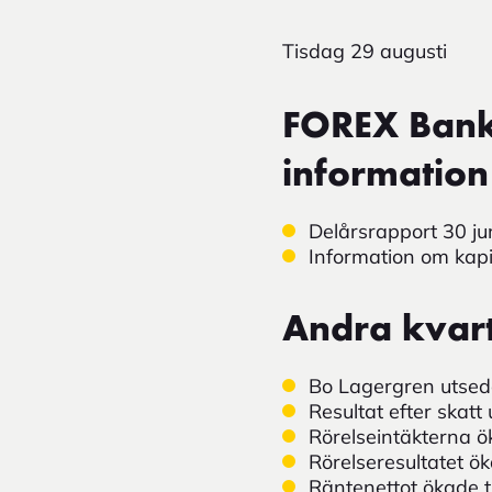
Tisdag 29 augusti
FOREX Bank 
information
Delårsrapport 30 ju
Information om kapi
Andra kvart
Bo Lagergren utsedd 
Resultat efter skatt 
Rörelseintäkterna ö
Rörelseresultatet ö
Räntenettot ökade ti