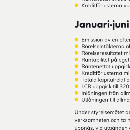
Kreditförlusterna va
Januari-juni
Emission av en efte
Rörelseintäkterna ö
Rörelseresultatet m
Räntabilitet på eget 
Räntenettot uppgick 
Kreditförlusterna mi
Totala kapitalrelati
LCR uppgick till 320
Inlåningen från all
Utlåningen till all
Under styrelsemötet de
verksamheten och ta hä
uppnås, vid utgången 