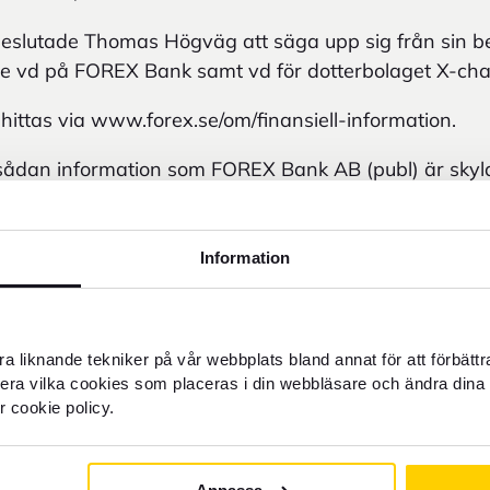
eslutade Thomas Högväg att säga upp sig från sin b
a vice vd på FOREX Bank samt vd för dotterbolaget X-c
 hittas via www.forex.se/om/finansiell-information.
ådan information som FOREX Bank AB (publ) är skyldi
missbruksförordning. Informationen lämnades, geno
rg, för offentliggörande den 29 augusti 2017 kl. 20.0
Information
tion kontakta:
bo.lagergren@forex.se, +46 70 5122150
ationschef, tom.friberg@forex.se, +46 70 201 30 00
a liknande tekniker på vår webbplats bland annat för att förbätt
llera vilka cookies som placeras i din webbläsare och ändra dina 
r cookie policy.