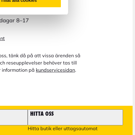
Tillåt alla cookies
rdagar 8–17
unt
oss, tänk då på att vissa ärenden så
ch reseupplevelser behöver tas till
r information på
kundservicesidan
.
HITTA OSS
Hitta butik eller uttagsautomat