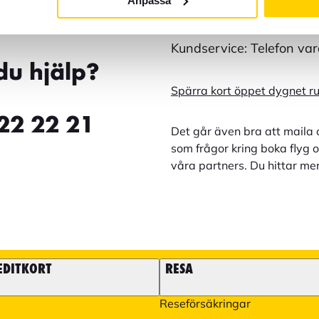
Anpassa
Kundservice: Telefon va
du hjälp?
Spärra kort öppet dygnet r
22 22 21
Det går även bra att maila 
som frågor kring boka flyg o
våra partners. Du hittar me
EDITKORT
RESA
Reseförsäkringar