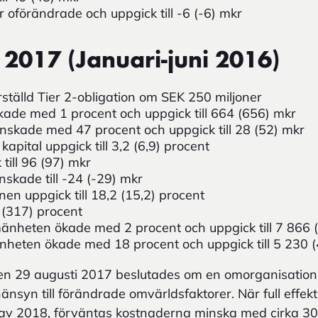
r oförändrade och uppgick till -6 (-6) mkr
 2017 (Januari-juni 2016)
rställd Tier 2-obligation om SEK 250 miljoner
kade med 1 procent och uppgick till 664 (656) mkr
inskade med 47 procent och uppgick till 28 (52) mkr
kapital uppgick till 3,2 (6,9) procent
till 96 (97) mkr
nskade till -24 (-29) mkr
onen uppgick till 18,2 (15,2) procent
 (317) procent
mänheten ökade med 2 procent och uppgick till 7 866 
mänheten ökade med 18 procent och uppgick till 5 230 
n 29 augusti 2017 beslutades om en omorganisation fö
nsyn till förändrade omvärldsfaktorer. När full effe
av 2018, förväntas kostnaderna minska med cirka 30