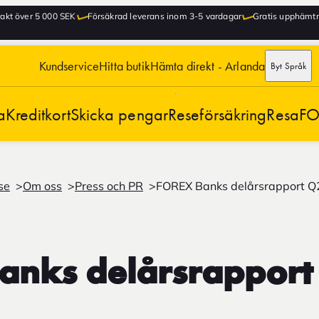
frakt över 5 000 SEK
Försäkrad leverans inom 3-5 vardagar
Gratis upphämtni
Kundservice
Hitta butik
Hämta direkt - Arlanda
Byt Språk
a
Kreditkort
Skicka pengar
Reseförsäkring
Resa
FO
se
Om oss
Press och PR
FOREX Banks delårsrapport Q
anks delårsrapport