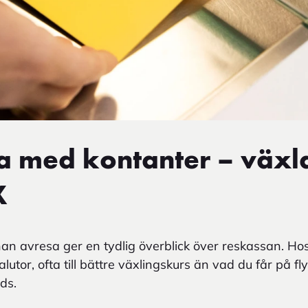
a med kontanter – växl
X
nan avresa ger en tydlig överblick över reskassan. H
alutor, ofta till bättre växlingskurs än vad du får på f
ds.