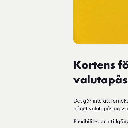
Kortens f
valutapås
Det går inte att förnek
något valutapåslag vid
Flexibilitet och tillgän