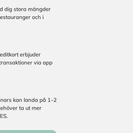
ed dig stora mängder
restauranger och i
editkort erbjuder
 transaktioner via app
nnars kan landa på 1–2
ehöver ta ut mer
EES.