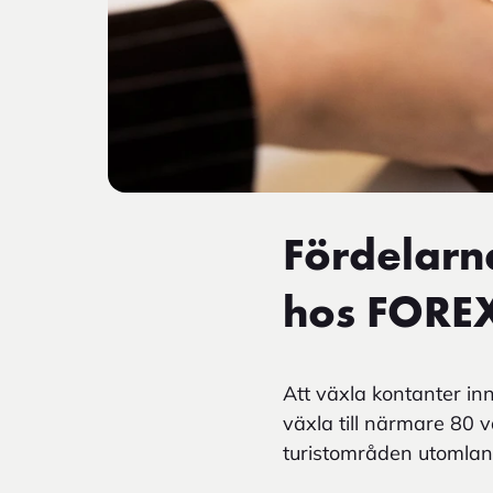
Fördelarn
hos FORE
Att växla kontanter in
växla till närmare 80 v
turistområden utomlan