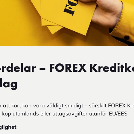
ördelar – FOREX Kreditk
lag
a att kort kan vara väldigt smidigt – särskilt FOREX Kr
 köp utomlands eller uttagsavgifter utanför EU/EES.
glighet