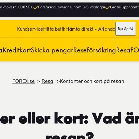
frakt över 5 000 SEK
Försäkrad leverans inom 3-5 vardagar
Gratis upphämtni
Kundservice
Hitta butik
Hämta direkt - Arlanda
Byt Språk
a
Kreditkort
Skicka pengar
Reseförsäkring
Resa
FO
FOREX.se
Resa
Kontanter och kort på resan
r eller kort: Vad ä