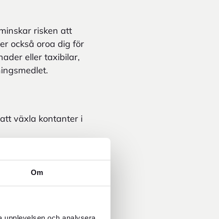
minskar risken att
per också oroa dig för
ader eller taxibilar,
ningsmedlet.
tt växla kontanter i
Om
rt. Kontanter är ofta
marknader, stränder,
 är det tryggt att vara
ra upplevelsen och analysera