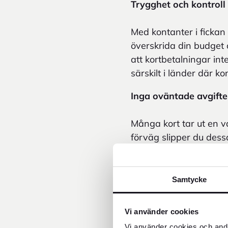
Trygghet och kontroll
Med kontanter i fickan
överskrida din budget o
att kortbetalningar int
särskilt i länder där 
Inga oväntade avgifte
Många kort tar ut en v
förväg slipper du dess
Fungerar överallt
Samtycke
Flesta länder är inte s
det enda alternativet 
Vi använder cookies
taxis eller i länder där
Vi använder cookies och andr