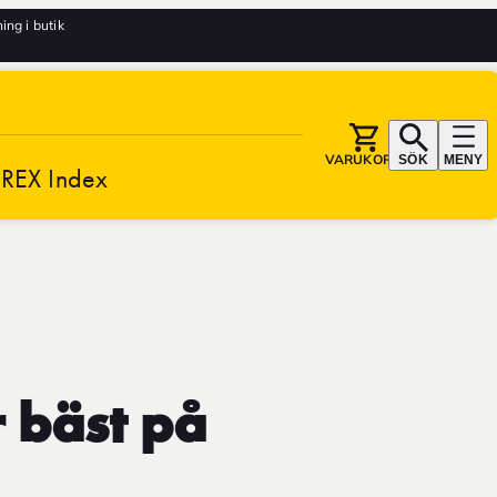
ng i butik
VARUKORG
SÖK
MENY
REX Index
r bäst på