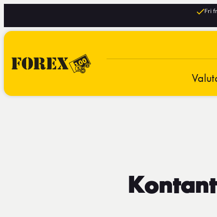
Fri 
Valut
Kontante