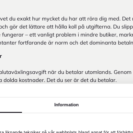
 vet du exakt hur mycket du har att röra dig med. Det 
ch gör det lättare att hålla koll på utgifterna. Du slip
e fungerar – ett vanligt problem i mindre butiker, markn
kontanter fortfarande är norm och det dominanta betal
r
alutaväxlingsavgift när du betalar utomlands. Genom a
a dolda kostnader. Det du ser är det du betalar.
Information
om Sverige. I vissa länder är kortbetalning inte självkla
på semester- och mindre orter. Framförallt på lokala 
 den digitala infrastrukturen inte är fullt utvecklad. Då
a liknande tekniker på vår webbplats bland annat för att förbätt