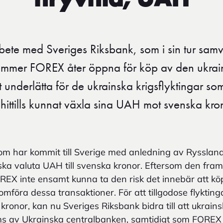
hryvnia, UAH
rbete med Sveriges Riksbank, som i sin tur sam
mmer FOREX åter öppna för köp av den ukrain
nderlätta för de ukrainska krigsflyktingar som
 hittills kunnat växla sina UAH mot svenska kro
som har kommit till Sverige med anledning av Rysslan
nska valuta UAH till svenska kronor. Eftersom den fram
REX inte ensamt kunna ta den risk det innebär att k
omföra dessa transaktioner. För att tillgodose flyktin
kronor, kan nu Sveriges Riksbank bidra till att ukrains
s av Ukrainska centralbanken, samtidigt som FOREX