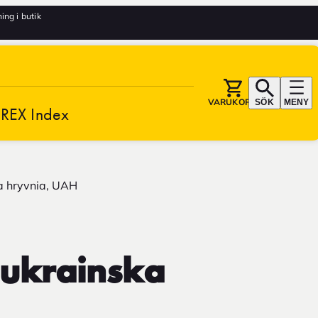
ng i butik
VARUKORG
SÖK
MENY
REX Index
a hryvnia, UAH
 ukrainska