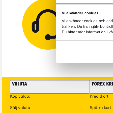
Behöver 
Vi använder cookies
Vi använder cookies och andr
trafiken. Du kan själv kontro
+46 771 
Du hittar mer information i vå
VALUTA
FOREX KR
Köp valuta
Kreditkort
Sälj valuta
Spärra kort