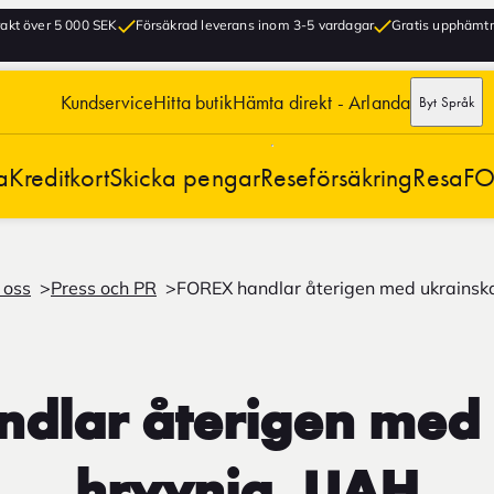
frakt över 5 000 SEK
Försäkrad leverans inom 3-5 vardagar
Gratis upphämtni
Kundservice
Hitta butik
Hämta direkt - Arlanda
Byt Språk
a
Kreditkort
Skicka pengar
Reseförsäkring
Resa
FO
 oss
Press och PR
FOREX handlar återigen med ukrainsk
dlar återigen med