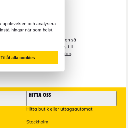
rdagar 8–17
unt
ra upplevelsen och analysera
inställningar när som helst.
oss, tänk då på att vissa ärenden så
ch reseupplevelser behöver tas till
r information på
kundservicesidan
.
Tillåt alla cookies
HITTA OSS
Hitta butik eller uttagsautomat
Stockholm