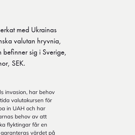
verkat med Ukrainas
ska valutan hryvnia,
 befinner sig i Sverige,
nor, SEK.
ds invasion, har behov
tida valutakursen för
öpa in UAH och har
garnas behov av att
ka flyktingar får en
 garanteras värdet på