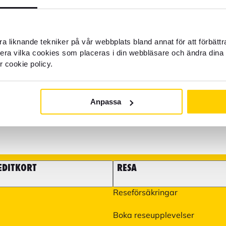
Kundservice: Telefon va
du hjälp?
Spärra kort öppet dygnet r
a liknande tekniker på vår webbplats bland annat för att förbätt
llera vilka cookies som placeras i din webbläsare och ändra dina 
22 22 21
r cookie policy.
Det går även bra att maila 
som frågor kring boka flyg o
våra partners. Du hittar me
Anpassa
EDITKORT
RESA
Reseförsäkringar
Boka reseupplevelser