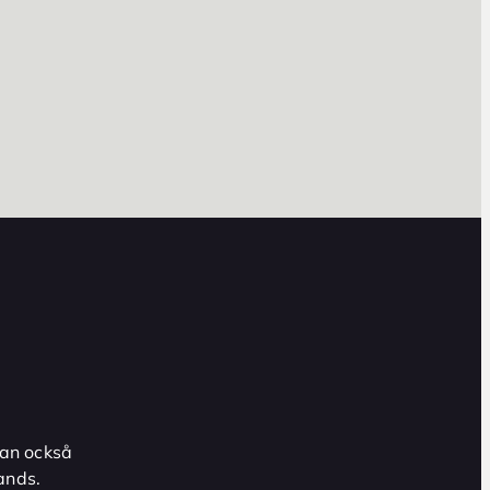
an också
ands.