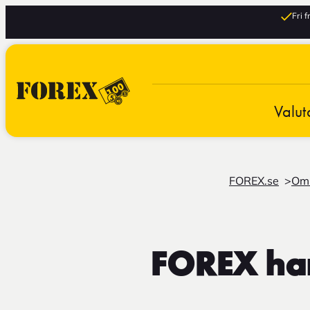
Fri 
Valut
FOREX.se
Om
FOREX han