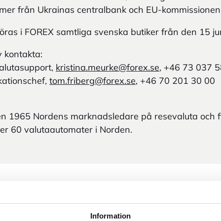
ommer från Ukrainas centralbank och EU-kommissionen
öras i FOREX samtliga svenska butiker från den 15 ju
v kontakta:
valutasupport,
kristina.meurke@forex.se
, +46 73 037 
ationschef,
tom.friberg@forex.se
, +46 70 201 30 00
n 1965 Nordens marknadsledare på resevaluta och fi
er 60 valutaautomater i Norden.
Information