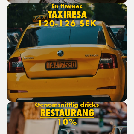
En timmes
TAXIRESA
120-126 SEK
Genomsnittlig dricks
RESTAURANG
10%