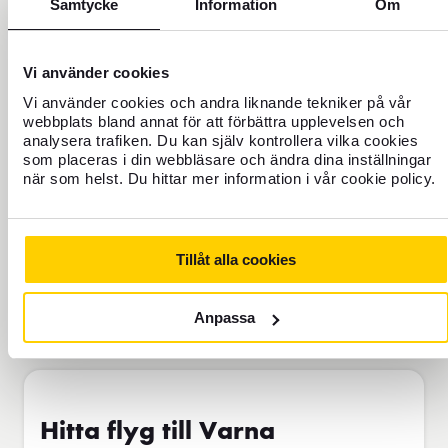
Samtycke
Information
Om
För dig som saknar hemförsäkring eller
ska vara borta mer än 45 dagar.
Vi använder cookies
Reseförsäkring Bas
Vi använder cookies och andra liknande tekniker på vår
webbplats bland annat för att förbättra upplevelsen och
analysera trafiken. Du kan själv kontrollera vilka cookies
Lägg i varukorg
som placeras i din webbläsare och ändra dina inställningar
när som helst. Du hittar mer information i vår cookie policy.
Tillåt alla cookies
Jämför våra olika reseförsäkringar
Anpassa
Hitta flyg till Varna