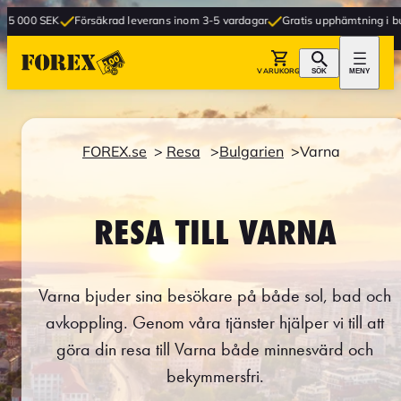
Försäkrad leverans inom 3-5 vardagar
Gratis upphämtning i butik
VARUKORG
SÖK
MENY
FOREX.se
Resa
Bulgarien
Varna
RESA TILL VARNA
Varna bjuder sina besökare på både sol, bad och
avkoppling. Genom våra tjänster hjälper vi till att
göra din resa till Varna både minnesvärd och
bekymmersfri.