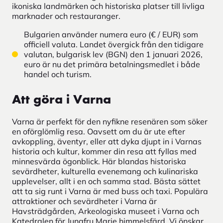
ikoniska landmärken och historiska platser till livliga
marknader och restauranger.
Bulgarien använder numera euro (€ / EUR) som
officiell valuta. Landet övergick från den tidigare
valutan, bulgarisk lev (BGN) den 1 januari 2026,
euro är nu det primära betalningsmedlet i både
handel och turism.
Att göra i Varna
Varna är perfekt för den nyfikne resenären som söker
en oförglömlig resa. Oavsett om du är ute efter
avkoppling, äventyr, eller att dyka djupt in i Varnas
historia och kultur, kommer din resa att fyllas med
minnesvärda ögonblick. Här blandas historiska
sevärdheter, kulturella evenemang och kulinariska
upplevelser, allt i en och samma stad. Bästa sättet
att ta sig runt i Varna är med buss och taxi. Populära
attraktioner och sevärdheter i Varna är
Havsträdgården, Arkeologiska museet i Varna och
Katedralen för Jungfru Marie himmelsfärd. Vi önskar