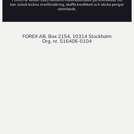
kan också teckna reseförsäkring, skaffa kreditkort och skicka pengar
utomlands.
FOREX AB, Box 2154, 10314 Stockholm
Org. nr. 516406-0104