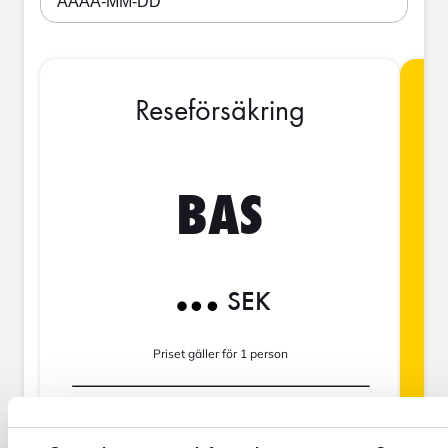
ÅÅÅÅ-MM-DD
Reseförsäkring
BAS
SEK
Priset gäller för 1 person
Res aldrig oförsäkrad