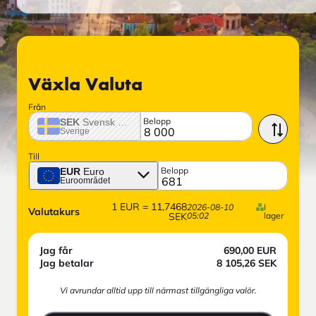
Växla Valuta
Från
Belopp
SEK
Svensk krona
Sverige
Till
Belopp
EUR
Euro
Euroområdet
1
EUR
=
11,7468
2026-08-10
I
Valutakurs
SEK
05:02
lager
Jag får
690,00
EUR
Jag betalar
8 105,26
SEK
Vi avrundar alltid upp till närmast tillgängliga valör.