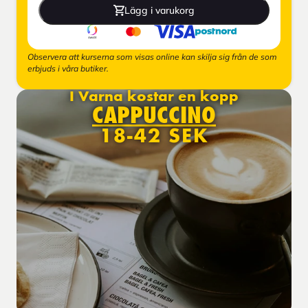
Lägg i varukorg
Observera att kurserna som visas online kan skilja sig från de som
erbjuds i våra butiker.
I Varna kostar en kopp
CAPPUCCINO
18-42 SEK