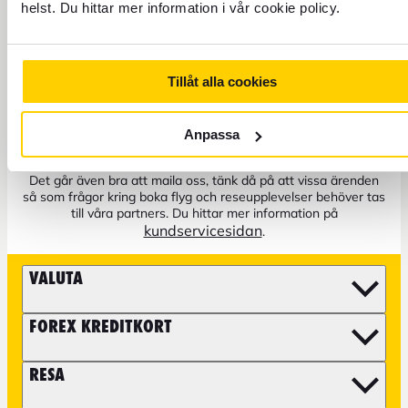
helst. Du hittar mer information i vår cookie policy.
+46 771 22 22 21
Tillåt alla cookies
Kundservice: Telefon vardagar 8–17
Anpassa
Spärra kort öppet dygnet runt
Det går även bra att maila oss, tänk då på att vissa ärenden
så som frågor kring boka flyg och reseupplevelser behöver tas
till våra partners. Du hittar mer information på
kundservicesidan
.
VALUTA
FOREX KREDITKORT
RESA