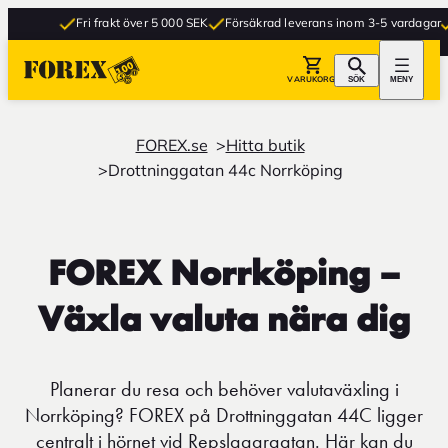
Fri frakt över 5 000 SEK
Försäkrad leverans inom 3-5 vardagar
Gr
VARUKORG
SÖK
MENY
FOREX.se
Hitta butik
Drottninggatan 44c Norrköping
FOREX Norrköping –
Växla valuta nära dig
Planerar du resa och behöver valutaväxling i
Norrköping? FOREX på Drottninggatan 44C ligger
centralt i hörnet vid Repslagargatan. Här kan du