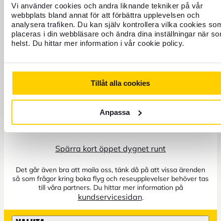
Vi använder cookies och andra liknande tekniker på vår
webbplats bland annat för att förbättra upplevelsen och
analysera trafiken. Du kan själv kontrollera vilka cookies so
placeras i din webbläsare och ändra dina inställningar när s
helst. Du hittar mer information i vår cookie policy.
Tillåt alla cookies
+46 771 22 22 21
Anpassa
Kundservice: Telefon vardagar 8–17
Spärra kort öppet dygnet runt
Det går även bra att maila oss, tänk då på att vissa ärenden
så som frågor kring boka flyg och reseupplevelser behöver tas
till våra partners. Du hittar mer information på
kundservicesidan
.