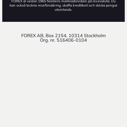
FOREX är sedan 1965 Nordens marknadsledare på resevaluta. Du
kan också teckna reseförsäkring, skaffa kreditkort och skicka pengar
utomlands.
FOREX AB, Box 2154, 10314 Stockholm
Org. nr. 516406-0104