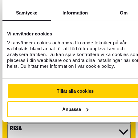
Samtycke
Information
Om
+46 771 22 22 21
Vi använder cookies
Kundservice: Telefon vardagar 8–17
Vi använder cookies och andra liknande tekniker på vår
webbplats bland annat för att förbättra upplevelsen och
Spärra kort öppet dygnet runt
analysera trafiken. Du kan själv kontrollera vilka cookies so
placeras i din webbläsare och ändra dina inställningar när s
Det går även bra att maila oss, tänk då på att vissa ärenden
helst. Du hittar mer information i vår cookie policy.
så som frågor kring boka flyg och reseupplevelser behöver tas
till våra partners. Du hittar mer information på
kundservicesidan
.
Tillåt alla cookies
VALUTA
Anpassa
FOREX KREDITKORT
RESA