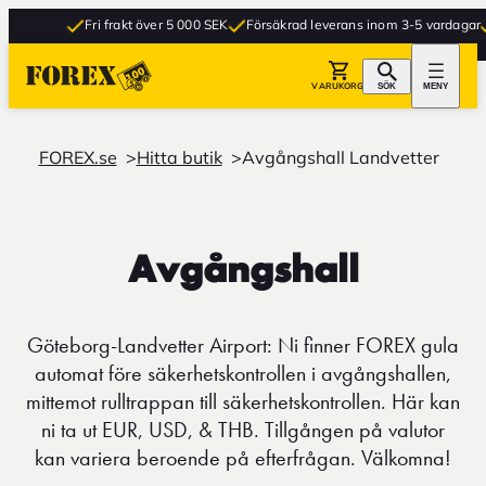
Fri frakt över 5 000 SEK
Försäkrad leverans inom 3-5 vardagar
VARUKORG
SÖK
MENY
FOREX.se
Hitta butik
Avgångshall Landvetter
Avgångshall
Göteborg-Landvetter Airport: Ni finner FOREX gula
automat före säkerhetskontrollen i avgångshallen,
mittemot rulltrappan till säkerhetskontrollen. Här kan
ni ta ut EUR, USD, & THB. Tillgången på valutor
kan variera beroende på efterfrågan. Välkomna!