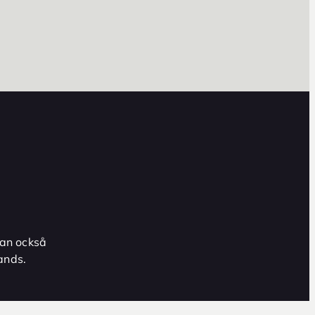
an också
ands.