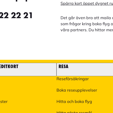
Spärra kort öppet dygnet r
22 22 21
Det går även bra att maila 
som frågor kring boka flyg o
våra partners. Du hittar me
EDITKORT
RESA
Reseförsäkringar
Boka reseupplevelser
nster
Hitta och boka flyg
Hitta nästa resmål