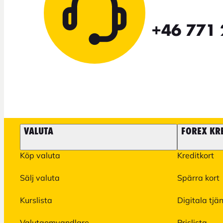
+46 771 
VALUTA
FOREX KR
Köp valuta
Kreditkort
Sälj valuta
Spärra kort
Kurslista
Digitala tjä
Valutaomvandlare
Prislista