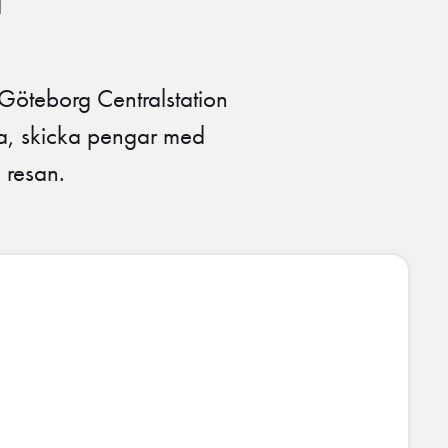
t
Göteborg Centralstation
ta, skicka pengar med
 resan.