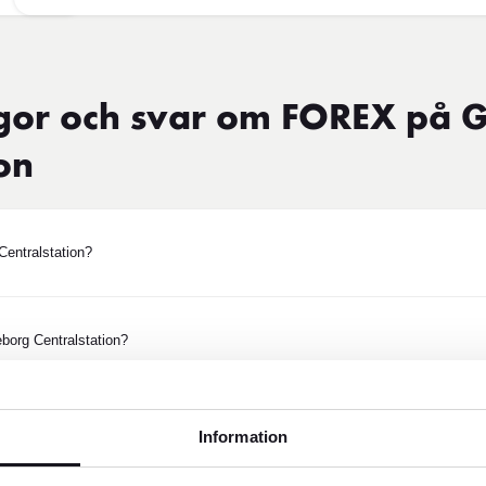
ågor och svar om FOREX på 
on
entralstation?
borg Centralstation?
tion ett bra alternativ för resenärer?
Information