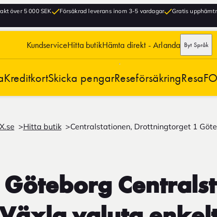
frakt över 5 000 SEK
Försäkrad leverans inom 3-5 vardagar
Gratis upphämtni
Kundservice
Hitta butik
Hämta direkt - Arlanda
Byt Språk
a
Kreditkort
Skicka pengar
Reseförsäkring
Resa
FO
X.se
Hitta butik
Centralstationen, Drottningtorget 1 Göt
Göteborg Centralst