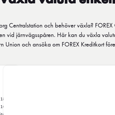
Växla valuta enkel
org Centralstation och behöver växla? FOREX 
onen vid järnvägsspåren. Här kan du växla valu
n Union och ansöka om FOREX Kreditkort före
-18:00
-16:00
Stängt