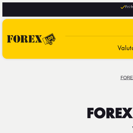
Fri 
Valut
FORE
FOREX 