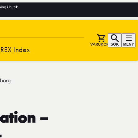
ng i butik
VARUKORG
SÖK
MENY
REX Index
eborg
ation –