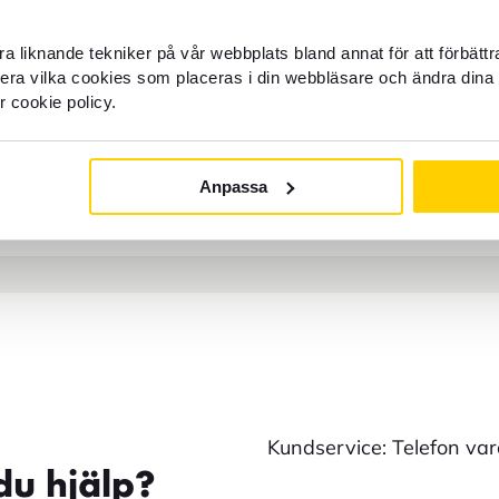
FOREX Göteborg Centralstation?
a liknande tekniker på vår webbplats bland annat för att förbätt
llera vilka cookies som placeras i din webbläsare och ändra dina 
r cookie policy.
 hos FOREX Göteborg Centralstation?
Anpassa
ralstation för öppettider?
Kundservice: Telefon va
du hjälp?