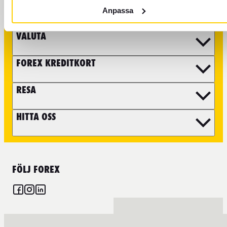
till våra partners. Du hittar mer information på
kundservicesidan
.
Anpassa
VALUTA
FOREX KREDITKORT
RESA
HITTA OSS
FÖLJ FOREX