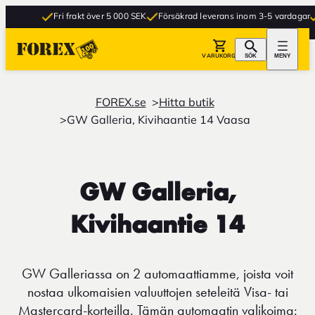
Fri frakt över 5 000 SEK
Försäkrad leverans inom 3-5 vardagar
G
VARUKORG
SÖK
MENY
FOREX.se
Hitta butik
GW Galleria, Kivihaantie 14 Vaasa
GW Galleria,
Kivihaantie 14
GW Galleriassa on 2 automaattiamme, joista voit
nostaa ulkomaisien valuuttojen seteleitä Visa- tai
Mastercard-korteilla. Tämän automaatin valikoima: