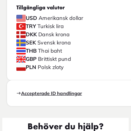
Tillgängliga valutor
USD
Amerikansk dollar
TRY
Turkisk lira
DKK
Dansk krona
SEK
Svensk krona
THB
Thai baht
GBP
Brittiskt pund
PLN
Polsk zloty
Accepterade ID handlingar
Behöver du hjälp?