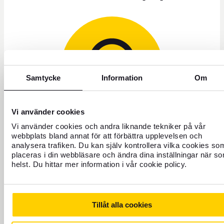
Samtycke
Information
Om
Vi använder cookies
Vi använder cookies och andra liknande tekniker på vår
webbplats bland annat för att förbättra upplevelsen och
+46 771 22 22 21
analysera trafiken. Du kan själv kontrollera vilka cookies so
placeras i din webbläsare och ändra dina inställningar när s
Kundservice: Telefon vardagar 8–17
helst. Du hittar mer information i vår cookie policy.
Spärra kort öppet dygnet runt
Tillåt alla cookies
Det går även bra att maila oss, tänk då på att vissa ärenden
så som frågor kring boka flyg och reseupplevelser behöver tas