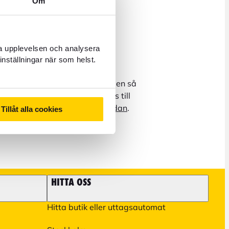
Om
rdagar 8–17
ra upplevelsen och analysera
unt
inställningar när som helst.
oss, tänk då på att vissa ärenden så
ch reseupplevelser behöver tas till
r information på
kundservicesidan
.
Tillåt alla cookies
HITTA OSS
Hitta butik eller uttagsautomat