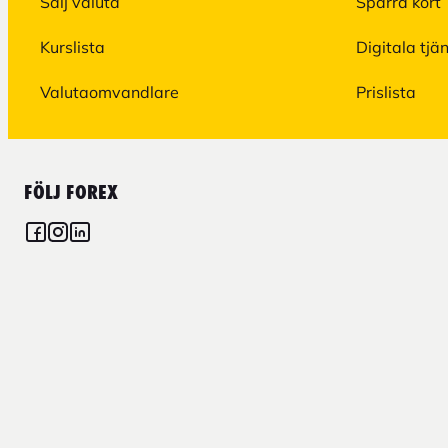
Sälj valuta
Spärra kort
Kurslista
Digitala tjä
Valutaomvandlare
Prislista
FÖLJ FOREX