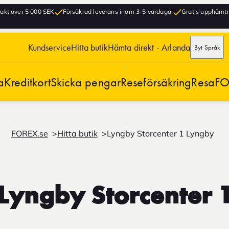
frakt över 5 000 SEK
Försäkrad leverans inom 3-5 vardagar
Gratis upphämtni
Kundservice
Hitta butik
Hämta direkt - Arlanda
Byt Språk
a
Kreditkort
Skicka pengar
Reseförsäkring
Resa
FO
FOREX.se
Hitta butik
Lyngby Storcenter 1 Lyngby
Lyngby Storcenter 