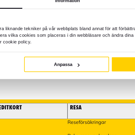
Information
Kundservice: Telefon va
du hjälp?
a liknande tekniker på vår webbplats bland annat för att förbätt
Spärra kort öppet dygnet r
llera vilka cookies som placeras i din webbläsare och ändra dina 
r cookie policy.
22 22 21
Det går även bra att maila 
som frågor kring boka flyg o
våra partners. Du hittar me
Anpassa
EDITKORT
RESA
Reseförsäkringar