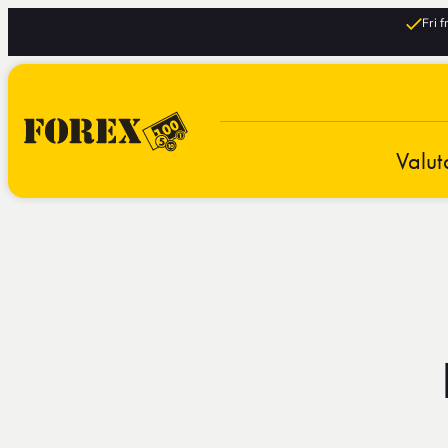
Fri 
Valut