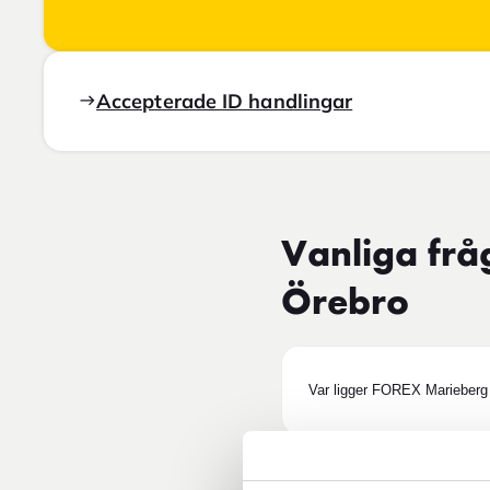
Accepterade ID handlingar
Vanliga frå
Örebro
Var ligger FOREX Marieberg 
Finns det flera FOREX-butik