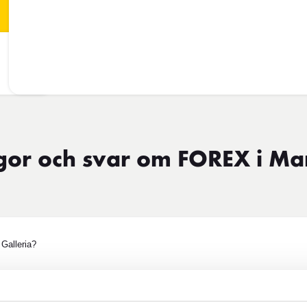
gor och svar om FOREX i Ma
Galleria?
er i Örebro?