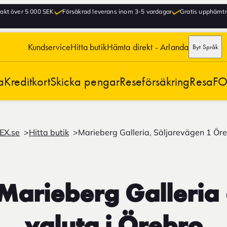
frakt över 5 000 SEK
Försäkrad leverans inom 3-5 vardagar
Gratis upphämtni
Kundservice
Hitta butik
Hämta direkt - Arlanda
Byt Språk
a
Kreditkort
Skicka pengar
Reseförsäkring
Resa
FO
EX.se
Hitta butik
Marieberg Galleria, Säljarevägen 1 Ör
arieberg Galleria