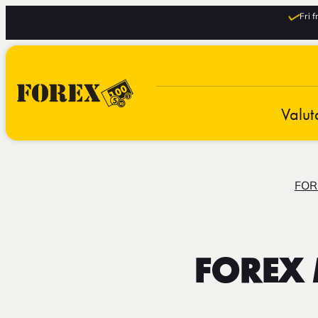
Fri 
Valut
FOR
FOREX M