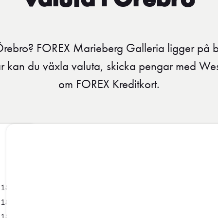
valuta i Örebro
Örebro? FOREX Marieberg Galleria ligger på 
r kan du växla valuta, skicka pengar med We
om FOREX Kreditkort.
-18:00
-18:00
-18:00