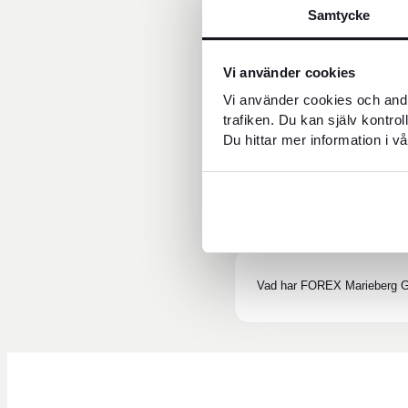
Samtycke
Kan jag växla valuta i Marie
Vi använder cookies
Vi använder cookies och andr
trafiken. Du kan själv kontro
Varför väljer många FOREX 
Du hittar mer information i vå
Kan jag skicka pengar hos
Vad har FOREX Marieberg Gal