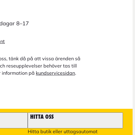
rdagar 8–17
unt
oss, tänk då på att vissa ärenden så
ch reseupplevelser behöver tas till
r information på
kundservicesidan
.
HITTA OSS
Hitta butik eller uttagsautomat