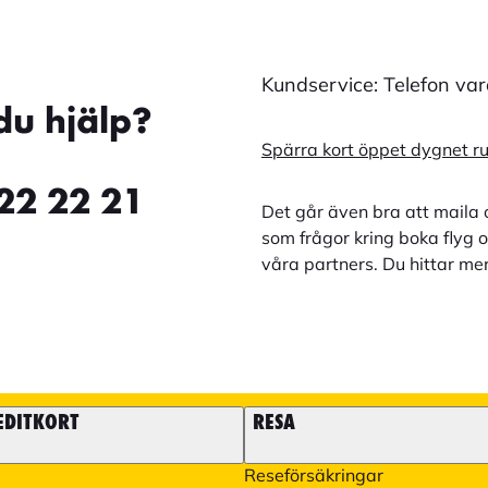
Kundservice: Telefon va
du hjälp?
Spärra kort öppet dygnet r
22 22 21
Det går även bra att maila 
som frågor kring boka flyg o
våra partners. Du hittar me
EDITKORT
RESA
Reseförsäkringar