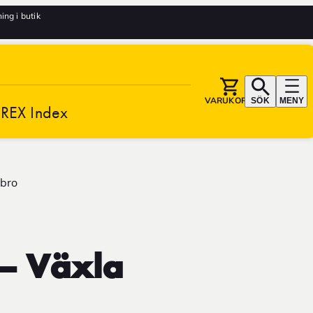
ng i butik
VARUKORG
SÖK
MENY
REX Index
ebro
 – Växla