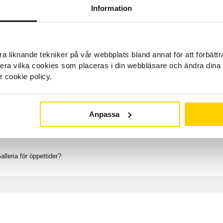
Information
berg Galleria?
a liknande tekniker på vår webbplats bland annat för att förbätt
llera vilka cookies som placeras i din webbläsare och ändra dina 
Marieberg i Örebro?
r cookie policy.
Anpassa
 FOREX Marieberg?
leria för öppettider?