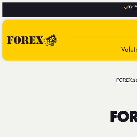
Fri 
Valut
FOREX.s
FOR