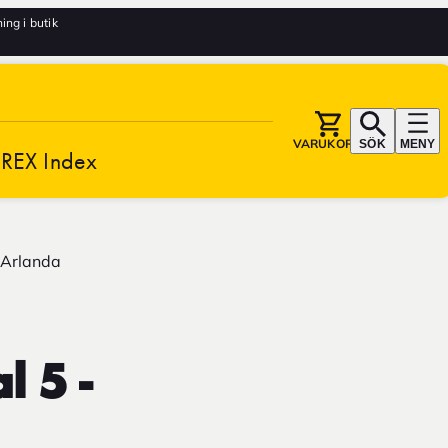
ng i butik
VARUKORG
SÖK
MENY
REX Index
 Arlanda
 5 -