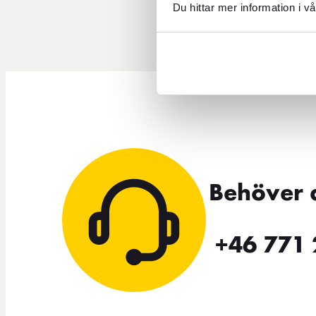
Du hittar mer information i vå
Vad har FOREX Arlanda Termi
Behöver 
+46 771 