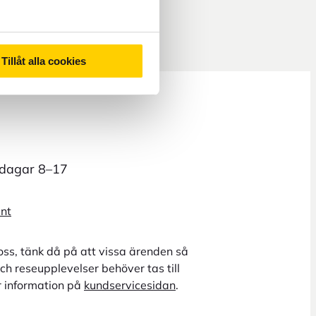
Tillåt alla cookies
rdagar 8–17
unt
oss, tänk då på att vissa ärenden så
ch reseupplevelser behöver tas till
r information på
kundservicesidan
.