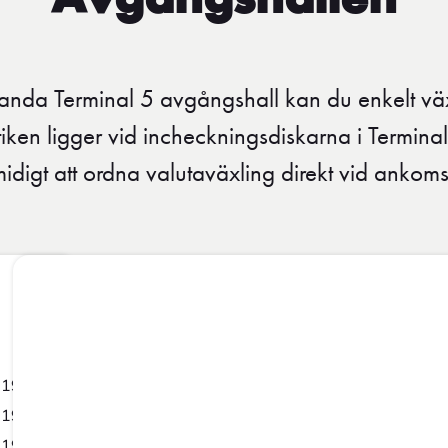
Avgångshallen
nda Terminal 5 avgångshall kan du enkelt väx
tiken ligger vid incheckningsdiskarna i Termina
midigt att ordna valutaväxling direkt vid ankomst 
-19:00
-19:00
-19:00