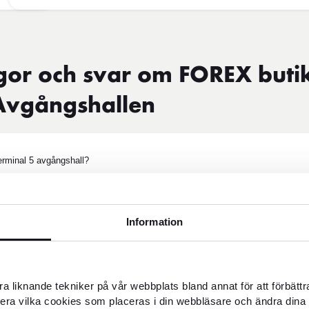
gor och svar om FOREX buti
Avgångshallen
rminal 5 avgångshall?
äkerhetskontrollen i Terminal 5?
Information
EX Arlanda Terminal 5 avgångshall?
a liknande tekniker på vår webbplats bland annat för att förbätt
llera vilka cookies som placeras i din webbläsare och ändra dina 