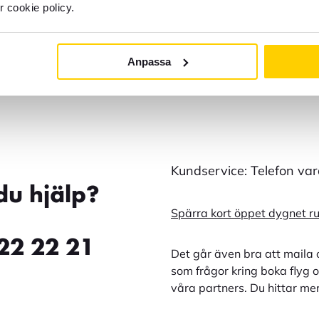
r cookie policy.
nal 5 avgångshall för öppettider?
Anpassa
Kundservice: Telefon va
du hjälp?
Spärra kort öppet dygnet r
22 22 21
Det går även bra att maila 
som frågor kring boka flyg o
våra partners. Du hittar me