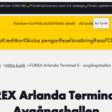
frakt över 5 000 SEK
Försäkrad leverans inom 3-5 vardagar
Gratis upphämtni
Kundservice
Hitta butik
Hämta direkt - Arlanda
Byt Språk
a
Kreditkort
Skicka pengar
Reseförsäkring
Resa
FO
e
Hitta butik
FOREX Arlanda Terminal 5 - avgångshallen
EX Arlanda Terminal