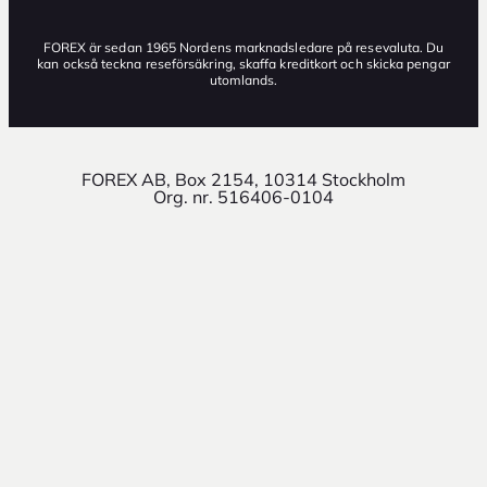
FOREX är sedan 1965 Nordens marknadsledare på resevaluta. Du
kan också teckna reseförsäkring, skaffa kreditkort och skicka pengar
utomlands.
FOREX AB, Box 2154, 10314 Stockholm
Org. nr. 516406-0104