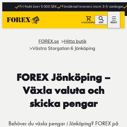
Fri frakt över 5 000 SEK
Försäkrad leverans inom 3-5 vardagar
Gr
VARUKORG
SÖK
MENY
FOREX.se
Hitta butik
Västra Storgatan 6 Jönköping
FOREX Jönköping –
Växla valuta och
skicka pengar
Behöver du växla pengar i Jönköping? FOREX på