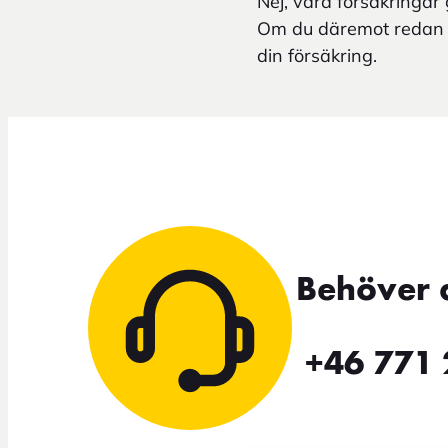
Nej, våra försäkringar g
Om du däremot redan b
din försäkring.
Behöver 
+46 771 