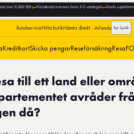
frakt över 5 000 SEK
Försäkrad leverans inom 3-5 vardagar
Gratis upphämtni
Kundservice
Hitta butik
Hämta direkt - Arlanda
Byt Språk
a
Kreditkort
Skicka pengar
Reseförsäkring
Resa
FO
sa till ett land eller o
partementet avråder frå
gen då?