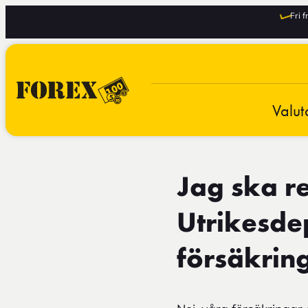
Fri 
Valut
Jag ska re
Utrikesde
försäkrin