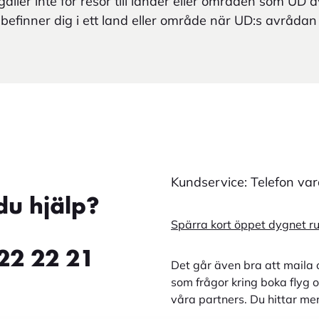
äller inte för resor till länder eller områden som UD av
efinner dig i ett land eller område när UD:s avrådan
Kundservice: Telefon va
du hjälp?
Spärra kort öppet dygnet r
22 22 21
Det går även bra att maila 
som frågor kring boka flyg o
våra partners. Du hittar me