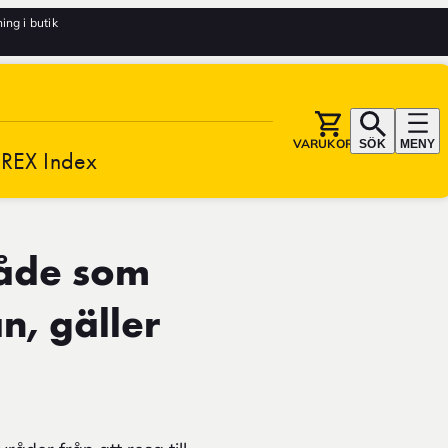
ng i butik
VARUKORG
SÖK
MENY
REX Index
mråde som
n, gäller