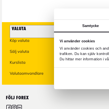
Samtycke
VALUTA
FOREX KR
Köp valuta
Kreditkort
Vi använder cookies
Vi använder cookies och andr
Sälj valuta
Spärra kort
trafiken. Du kan själv kontro
Du hittar mer information i vå
Kurslista
Digitala tjä
Valutaomvandlare
Prislista
FÖLJ FOREX