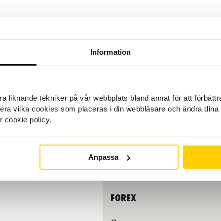
Information
EDITKORT
RESA
Reseförsäkringar
a liknande tekniker på vår webbplats bland annat för att förbätt
Boka reseupplevelser
llera vilka cookies som placeras i din webbläsare och ändra dina 
r cookie policy.
nster
Hitta och boka flyg
Hitta nästa resmål
Anpassa
FOREX