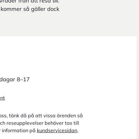
råder från att resa till.
 kommer så gäller dock
rdagar 8–17
unt
oss, tänk då på att vissa ärenden så
ch reseupplevelser behöver tas till
r information på
kundservicesidan
.