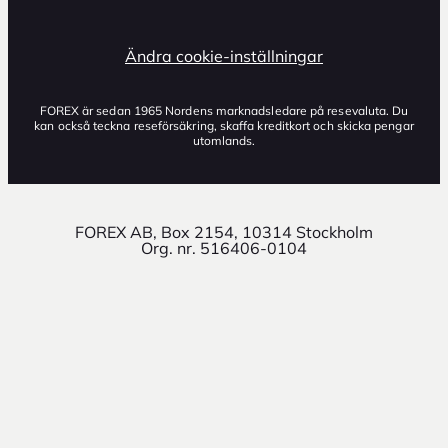
Ändra cookie-inställningar
FOREX är sedan 1965 Nordens marknadsledare på resevaluta. Du
kan också teckna reseförsäkring, skaffa kreditkort och skicka pengar
utomlands.
FOREX AB, Box 2154, 10314 Stockholm
Org. nr. 516406-0104