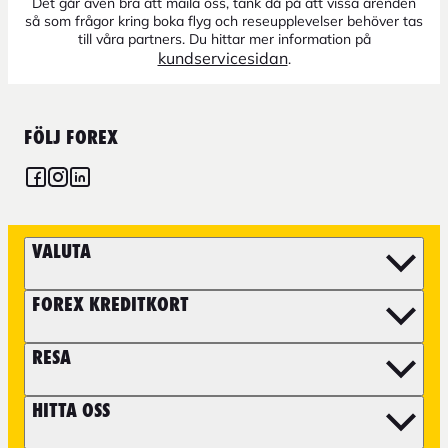
Det går även bra att maila oss, tänk då på att vissa ärenden
så som frågor kring boka flyg och reseupplevelser behöver tas
till våra partners. Du hittar mer information på
kundservicesidan
.
FÖLJ FOREX
VALUTA
FOREX KREDITKORT
RESA
HITTA OSS