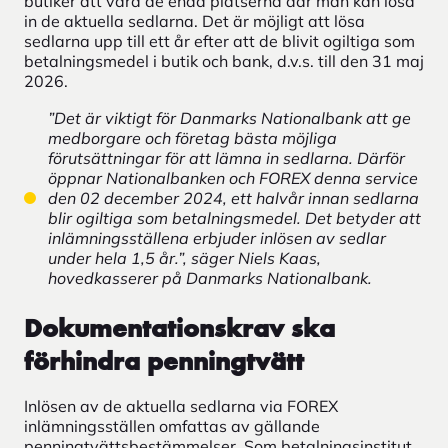
butiker att vara de enda platserna där man kan lösa
in de aktuella sedlarna. Det är möjligt att lösa
sedlarna upp till ett år efter att de blivit ogiltiga som
betalningsmedel i butik och bank, d.v.s. till den 31 maj
2026.
”Det är viktigt för Danmarks Nationalbank att ge
medborgare och företag bästa möjliga
förutsättningar för att lämna in sedlarna. Därför
öppnar Nationalbanken och FOREX denna service
den 02 december 2024, ett halvår innan sedlarna
blir ogiltiga som betalningsmedel. Det betyder att
inlämningsställena erbjuder inlösen av sedlar
under hela 1,5 år.”, säger Niels Kaas,
hovedkasserer på Danmarks Nationalbank.
Dokumentationskrav ska
förhindra penningtvätt
Inlösen av de aktuella sedlarna via FOREX
inlämningsställen omfattas av gällande
penningtvättsbestämmelser. Som betalningsinstitut,