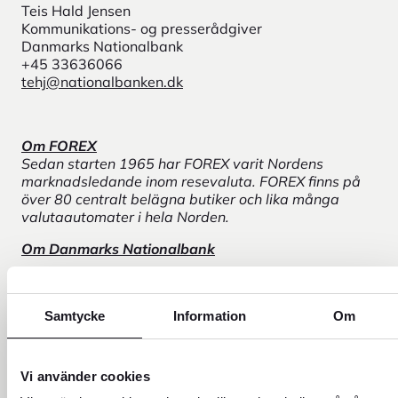
Teis Hald Jensen
Kommunikations- og presserådgiver
Danmarks Nationalbank
+45 33636066
tehj@nationalbanken.dk
Om FOREX
Sedan starten 1965 har FOREX varit Nordens
marknadsledande inom resevaluta. FOREX finns på
över 80 centralt belägna butiker och lika många
valutaautomater i hela Norden.
Om Danmarks Nationalbank
Danmarks Nationalbank är Danmarks centralbank.
Nationalbankens tre huvudmål är att bidra till att
säkerställa stabila priser, säkra betalningar och ett
Samtycke
Information
Om
stabilt finansiellt system.
Vi använder cookies