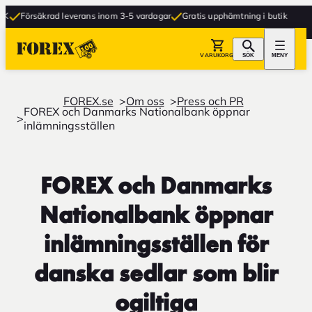
Försäkrad leverans inom 3-5 vardagar
Gratis upphämtning i butik
VARUKORG
SÖK
MENY
FOREX.se
Om oss
Press och PR
FOREX och Danmarks Nationalbank öppnar
inlämningsställen
FOREX och Danmarks
Nationalbank öppnar
inlämningsställen för
danska sedlar som blir
ogiltiga