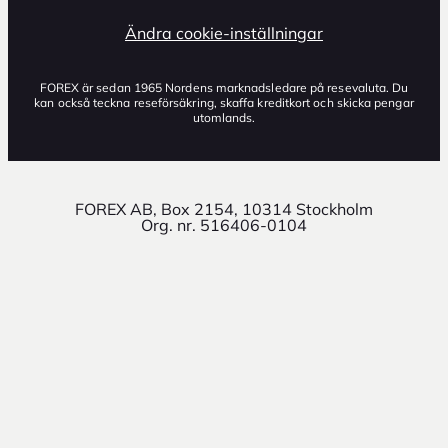
Ändra cookie-inställningar
FOREX är sedan 1965 Nordens marknadsledare på resevaluta. Du
kan också teckna reseförsäkring, skaffa kreditkort och skicka pengar
utomlands.
FOREX AB, Box 2154, 10314 Stockholm
Org. nr. 516406-0104