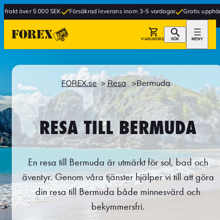
 000 SEK
Försäkrad leverans inom 3-5 vardagar
Gratis upphämtning i butik
VARUKORG
SÖK
MENY
FOREX.se
Resa
Bermuda
RESA TILL BERMUDA
En resa till Bermuda är utmärkt för sol, bad och
äventyr. Genom våra tjänster hjälper vi till att göra
din resa till Bermuda både minnesvärd och
bekymmersfri.