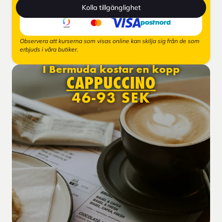
Kolla tillgänglighet
Observera att kurserna som visas online kan skilja sig från de som
erbjuds i våra butiker.
I Bermuda kostar en kopp
CAPPUCCINO
46-93 SEK