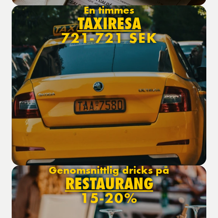
En timmes
TAXIRESA
721-721 SEK
Genomsnittlig dricks på
RESTAURANG
15-20%