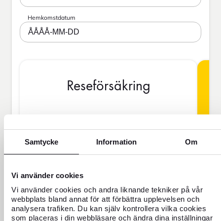
Hemkomstdatum
ÅÅÅÅ-MM-DD
Reseförsäkring
BAS
Samtycke
Information
Om
Vi använder cookies
SEK
Vi använder cookies och andra liknande tekniker på vår
webbplats bland annat för att förbättra upplevelsen och
Priset gäller för 1 person
analysera trafiken. Du kan själv kontrollera vilka cookies
som placeras i din webbläsare och ändra dina inställningar