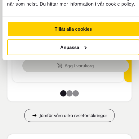
när som helst. Du hittar mer information i vår cookie policy.
Res aldrig oförsäkrad
För dig som saknar hemförsäkring eller
ska vara borta mer än 45 dagar.
Tillåt alla cookies
Anpassa
Reseförsäkring Bas
Lägg i varukorg
Jämför våra olika reseförsäkringar