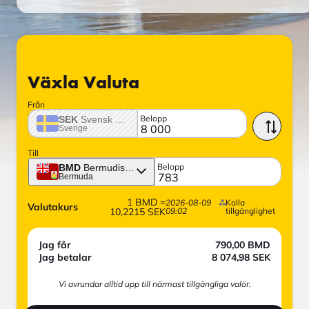
Växla Valuta
Från
Belopp
SEK
Svensk krona
Sverige
Till
Belopp
BMD
Bermudisk dollar
Bermuda
1
BMD
=
2026-08-09
Kolla
Valutakurs
10,2215
SEK
09:02
tillgänglighet
Jag får
790,00
BMD
Jag betalar
8 074,98
SEK
Vi avrundar alltid upp till närmast tillgängliga valör.