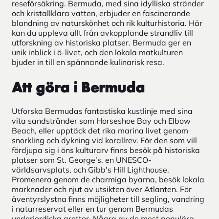
reseförsäkring. Bermuda, med sina idylliska stränder
och kristallklara vatten, erbjuder en fascinerande
blandning av naturskönhet och rik kulturhistoria. Här
kan du uppleva allt från avkopplande strandliv till
utforskning av historiska platser. Bermuda ger en
unik inblick i ö-livet, och den lokala matkulturen
bjuder in till en spännande kulinarisk resa.
Att göra i Bermuda
Utforska Bermudas fantastiska kustlinje med sina
vita sandstränder som Horseshoe Bay och Elbow
Beach, eller upptäck det rika marina livet genom
snorkling och dykning vid korallrev. För den som vill
fördjupa sig i öns kulturarv finns besök på historiska
platser som St. George’s, en UNESCO-
världsarvsplats, och Gibb's Hill Lighthouse.
Promenera genom de charmiga byarna, besök lokala
marknader och njut av utsikten över Atlanten. För
äventyrslystna finns möjligheter till segling, vandring
i naturreservat eller en tur genom Bermudas
underjordiska grottor. Några av de mest populära