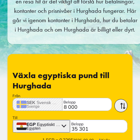
en resa hit är det viktigt att förstå hur betalningar,
kontanter och prisnivåer i Hurghada fungerar. Här
går vi igenom kontanter i Hurghada, hur du betalar
i Hurghada och om Hurghada är billigt eller dyrt.
Växla egyptiska pund till
Hurghada
Från
Belopp
SEK
Svensk krona
Sverige
Till
Belopp
EGP
Egyptiskt pund
Egypten
1
EGP
=
0,2266