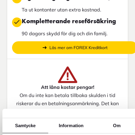
Ta ut kontanter utan extra kostnad.
Kompletterande reseförsäkring
90 dagars skydd för dig och din familj.
Läs mer om FOREX Kreditkort
Att låna kostar pengar!
Om du inte kan betala tillbaka skulden i tid
riskerar du en betalningsanmärkning. Det kan
leda till svårigheter att få hyra bostad, teckna
abonnemang och få nya lån. För stöd, vänd dig
Samtycke
Information
Om
till budget- och skuldrådgivningen i din