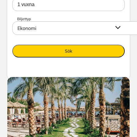
1 vuxna
Biljettyp
Ekonomi
Sök