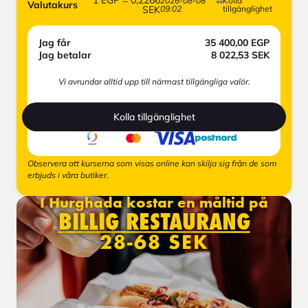
2026-08-08
Kolla
Valutakurs
SEK
09:02
tillgänglighet
Jag får
35 400,00
EGP
Jag betalar
8 022,53
SEK
Vi avrundar alltid upp till närmast tillgängliga valör.
Kolla tillgänglighet
Observera att kurserna som visas online kan skilja sig från de som
erbjuds i våra butiker.
I Hurghada kostar en måltid på
BILLIG RESTAURANG
28-68 SEK