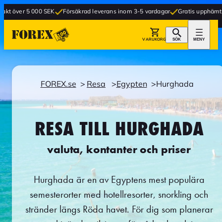
0 SEK
Försäkrad leverans inom 3-5 vardagar
Gratis upphämtning i butik
VARUKORG
SÖK
MENY
FOREX.se
Resa
Egypten
Hurghada
RESA TILL HURGHADA
valuta, kontanter och priser
Hurghada är en av Egyptens mest populära
semesterorter med hotellresorter, snorkling och
stränder längs Röda havet. För dig som planerar