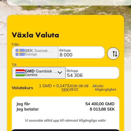
Växla Valuta
Från
Belopp
SEK
Svensk krona
Sverige
Till
Belopp
GMD
Gambisk dalasi
Gambia
1
GMD
=
0,1473
2026-08-08
Kolla
Valutakurs
SEK
09:02
tillgänglighet
Jag får
54 400,00
GMD
Jag betalar
8 013,88
SEK
Vi avrundar alltid upp till närmast tillgängliga valör.