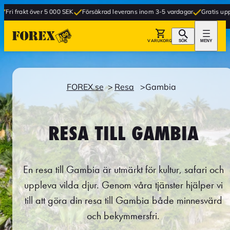
över 5 000 SEK
Försäkrad leverans inom 3-5 vardagar
Gratis upphämtning i b
VARUKORG
SÖK
MENY
FOREX.se
Resa
Gambia
RESA TILL GAMBIA
En resa till Gambia är utmärkt för kultur, safari och
uppleva vilda djur. Genom våra tjänster hjälper vi
till att göra din resa till Gambia både minnesvärd
och bekymmersfri.