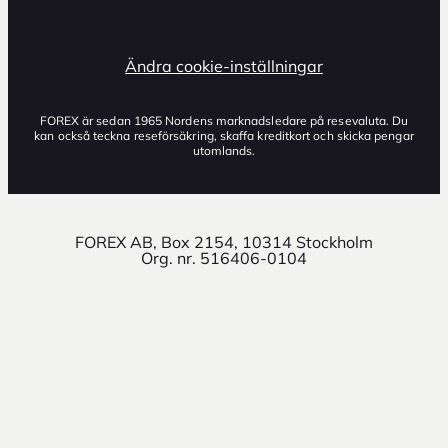
Ändra cookie-inställningar
FOREX är sedan 1965 Nordens marknadsledare på resevaluta. Du
kan också teckna reseförsäkring, skaffa kreditkort och skicka pengar
utomlands.
FOREX AB, Box 2154, 10314 Stockholm
Org. nr. 516406-0104