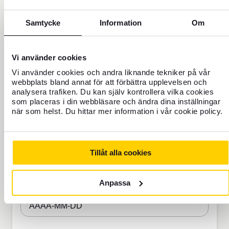
passande förslag
Samtycke
Information
Om
Jag ska resa till
Vi använder cookies
Europa
USA
Övriga världen
Vi använder cookies och andra liknande tekniker på vår
webbplats bland annat för att förbättra upplevelsen och
Jag har hemförsäkring
analysera trafiken. Du kan själv kontrollera vilka cookies
som placeras i din webbläsare och ändra dina inställningar
Ja
Nej
när som helst. Du hittar mer information i vår cookie policy.
Mellan vilka datum ska du resa?
Tillåt alla cookies
Avresedatum
ÅÅÅÅ-MM-DD
Anpassa
Hemkomstdatum
ÅÅÅÅ-MM-DD