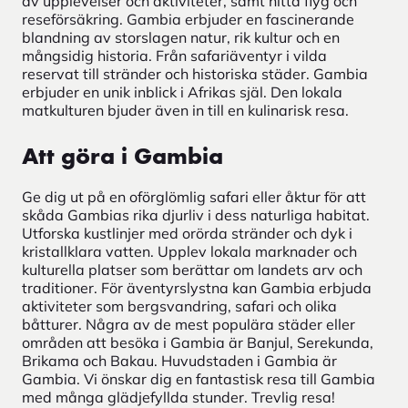
av upplevelser och aktiviteter, samt hitta flyg och
reseförsäkring. Gambia erbjuder en fascinerande
blandning av storslagen natur, rik kultur och en
mångsidig historia. Från safariäventyr i vilda
reservat till stränder och historiska städer. Gambia
erbjuder en unik inblick i Afrikas själ. Den lokala
matkulturen bjuder även in till en kulinarisk resa.
Att göra i Gambia
Ge dig ut på en oförglömlig safari eller åktur för att
skåda Gambias rika djurliv i dess naturliga habitat.
Utforska kustlinjer med orörda stränder och dyk i
kristallklara vatten. Upplev lokala marknader och
kulturella platser som berättar om landets arv och
traditioner. För äventyrslystna kan Gambia erbjuda
aktiviteter som bergsvandring, safari och olika
båtturer. Några av de mest populära städer eller
områden att besöka i Gambia är Banjul, Serekunda,
Brikama och Bakau. Huvudstaden i Gambia är
Gambia. Vi önskar dig en fantastisk resa till Gambia
med många glädjefyllda stunder. Trevlig resa!