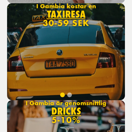
I Gambia kostar en
TAXIRESA
30-59 SEK
I Gambia är genomsnittlig
DRICKS
5-10%