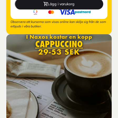
Lägg i varukorg
Observera att kurserna som visas online kan skilja sig från de som
erbjuds i våra butiker.
I Naxos kostar en kopp
CAPPUCCINO
29-53 SEK