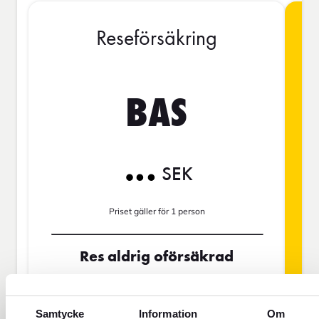
Reseförsäkring
BAS
SEK
Priset gäller för 1 person
Res aldrig oförsäkrad
För dig som saknar hemförsäkring eller
ska vara borta mer än 45 dagar.
Samtycke
Information
Om