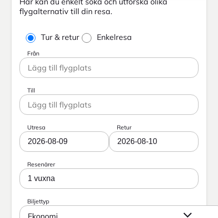
Här kan du enkelt söka och utforska olika
flygalternativ till din resa.
Tur & retur
Enkelresa
Från
Till
Utresa
Retur
2026-08-09
2026-08-10
Resenärer
1 vuxna
Biljettyp
Ekonomi