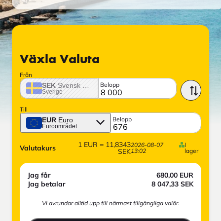
Växla Valuta
Från
Belopp
SEK
Svensk krona
Sverige
Till
Belopp
EUR
Euro
Euroområdet
1
EUR
=
11,8343
2026-08-07
I
Valutakurs
SEK
13:02
lager
Jag får
680,00
EUR
Jag betalar
8 047,33
SEK
Vi avrundar alltid upp till närmast tillgängliga valör.