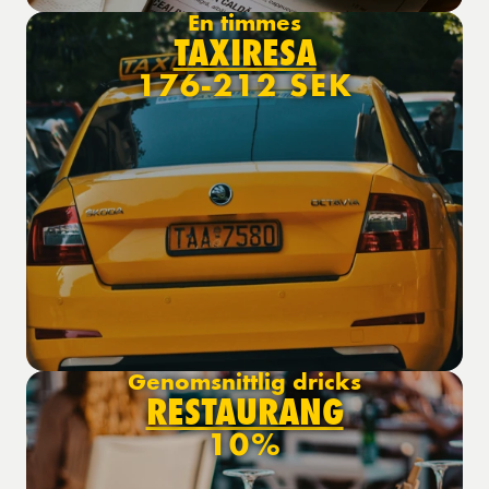
En timmes
TAXIRESA
176-212 SEK
Genomsnittlig dricks
RESTAURANG
10%