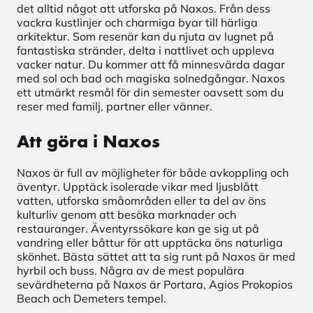
det alltid något att utforska på Naxos. Från dess
vackra kustlinjer och charmiga byar till härliga
arkitektur. Som resenär kan du njuta av lugnet på
fantastiska stränder, delta i nattlivet och uppleva
vacker natur. Du kommer att få minnesvärda dagar
med sol och bad och magiska solnedgångar. Naxos
ett utmärkt resmål för din semester oavsett som du
reser med familj, partner eller vänner.
Att göra i Naxos
Naxos är full av möjligheter för både avkoppling och
äventyr. Upptäck isolerade vikar med ljusblått
vatten, utforska småområden eller ta del av öns
kulturliv genom att besöka marknader och
restauranger. Äventyrssökare kan ge sig ut på
vandring eller båttur för att upptäcka öns naturliga
skönhet. Bästa sättet att ta sig runt på Naxos är med
hyrbil och buss. Några av de mest populära
sevärdheterna på Naxos är Portara, Agios Prokopios
Beach och Demeters tempel.