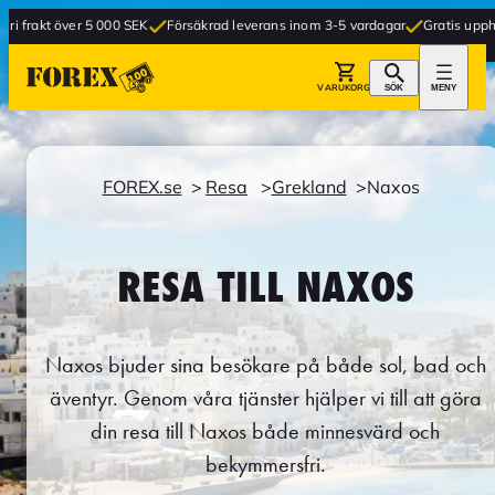
r 5 000 SEK
Försäkrad leverans inom 3-5 vardagar
Gratis upphämtning i but
VARUKORG
SÖK
MENY
FOREX.se
Resa
Grekland
Naxos
RESA TILL NAXOS
Naxos bjuder sina besökare på både sol, bad och
äventyr. Genom våra tjänster hjälper vi till att göra
din resa till Naxos både minnesvärd och
bekymmersfri.