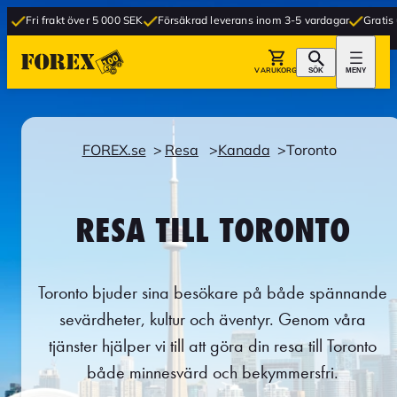
kt över 5 000 SEK
Försäkrad leverans inom 3-5 vardagar
Gratis upphämtning
VARUKORG
SÖK
MENY
FOREX.se
Resa
Kanada
Toronto
RESA TILL TORONTO
Toronto bjuder sina besökare på både spännande
sevärdheter, kultur och äventyr. Genom våra
tjänster hjälper vi till att göra din resa till Toronto
både minnesvärd och bekymmersfri.