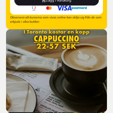
Lägg i varukorg
Observera att kurserna som visas online kan skilja sig från de som
erbjuds i våra butiker.
I Toronto kostar en kopp
CAPPUCCINO
22-57 SEK