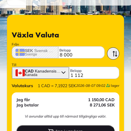
Växla Valuta
Från
Belopp
SEK
Svensk krona
Sverige
Till
Belopp
CAD
Kanadensisk dollar
Kanada
Valutakurs
1
CAD
=
7,1922
SEK
2026-08-07 09:02
I lager
Jag får
1 150,00
CAD
Jag betalar
8 271,06
SEK
Vi avrundar alltid upp till närmast tillgängliga valör.