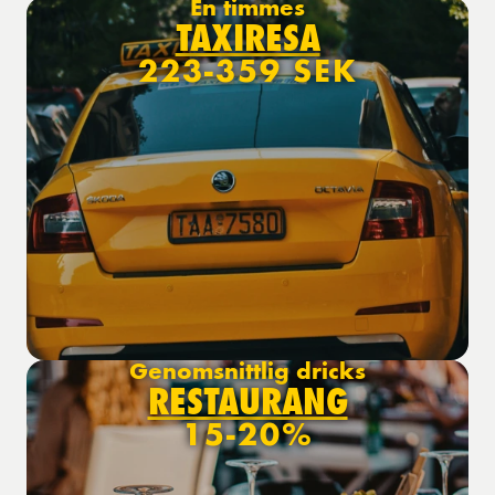
En timmes
TAXIRESA
223-359 SEK
Genomsnittlig dricks
RESTAURANG
15-20%