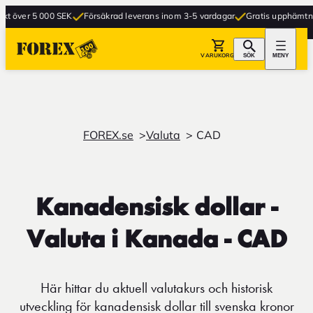
ver 5 000 SEK
Försäkrad leverans inom 3-5 vardagar
Gratis upphämtning i b
VARUKORG
SÖK
MENY
FOREX.se
Valuta
CAD
Kanadensisk dollar -
Valuta i Kanada - CAD
Här hittar du aktuell valutakurs och historisk
utveckling för kanadensisk dollar till svenska kronor