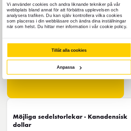
Vi använder cookies och andra liknande tekniker på vår
webbplats bland annat för att förbättra upplevelsen och
analysera trafiken. Du kan själv kontrollera vilka cookies
FOREX FÖRKLARAR!
som placeras i din webbläsare och ändra dina inställningar
när som helst. Du hittar mer information i vår cookie policy.
Läs om varför vår valutakurs skiljer
sig från den kurs du ser på
exempelvis Google.
Tillåt alla cookies
Anpassa
Möjliga sedelstorlekar - Kanadensisk
dollar