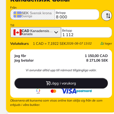
Från
Belopp
SEK
Svensk krona
Sverige
Till
Belopp
CAD
Kanadensisk dollar
Kanada
Valutakurs
1
CAD
=
7,1922
SEK
2026-08-07 13:02
I lager
Jag får
1 150,00
CAD
Jag betalar
8 271,06
SEK
Vi avrundar alltid upp till närmast tillgängliga valör.
Lägg i varukorg
Observera att kurserna som visas online kan skilja sig från de som
erbjuds i våra butiker.