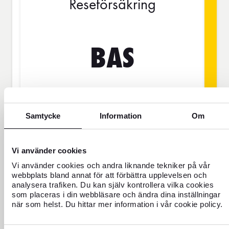
Reseförsäkring
BAS
SEK
Samtycke
Information
Om
Priset gäller för 1 person
Vi använder cookies
Res aldrig oförsäkrad
Vi använder cookies och andra liknande tekniker på vår
webbplats bland annat för att förbättra upplevelsen och
För dig som saknar hemförsäkring eller
analysera trafiken. Du kan själv kontrollera vilka cookies
ska vara borta mer än 45 dagar.
som placeras i din webbläsare och ändra dina inställningar
när som helst. Du hittar mer information i vår cookie policy.
Reseförsäkring Bas