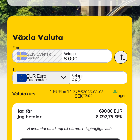
Växla Valuta
Från
Belopp
SEK
Svensk krona
Sverige
Till
Belopp
EUR
Euro
Euroområdet
1
EUR
=
11,7286
2026-08-06
I
Valutakurs
SEK
13:02
lager
Jag får
690,00
EUR
Jag betalar
8 092,75
SEK
Vi avrundar alltid upp till närmast tillgängliga valör.