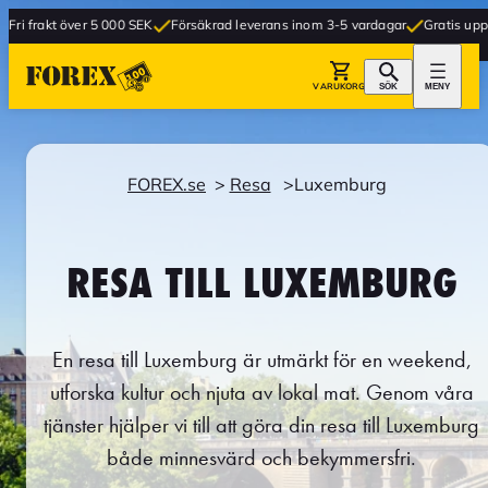
er 5 000 SEK
Försäkrad leverans inom 3-5 vardagar
Gratis upphämtning i bu
VARUKORG
SÖK
MENY
FOREX.se
Resa
Luxemburg
RESA TILL LUXEMBURG
En resa till Luxemburg är utmärkt för en weekend,
utforska kultur och njuta av lokal mat. Genom våra
tjänster hjälper vi till att göra din resa till Luxemburg
både minnesvärd och bekymmersfri.