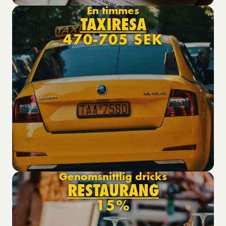
En timmes
TAXIRESA
470-705 SEK
Genomsnittlig dricks
RESTAURANG
15%