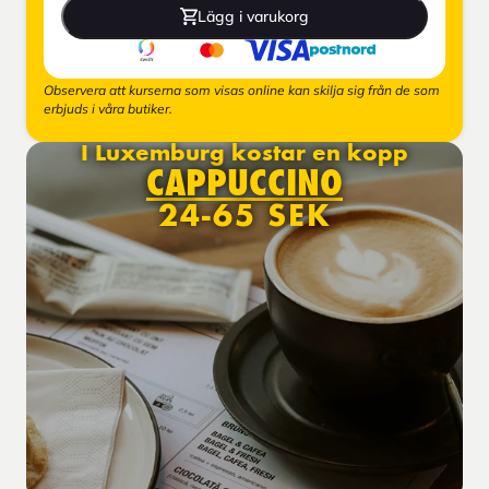
Lägg i varukorg
Observera att kurserna som visas online kan skilja sig från de som
erbjuds i våra butiker.
I Luxemburg kostar en kopp
CAPPUCCINO
24-65 SEK