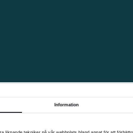
Information
nd annat restaurangbesök, dricks, barer,
a liknande tekniker på vår webbplats bland annat för att förbätt