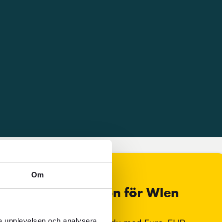
Om
Valutainformation för WIen
ra upplevelsen och analysera