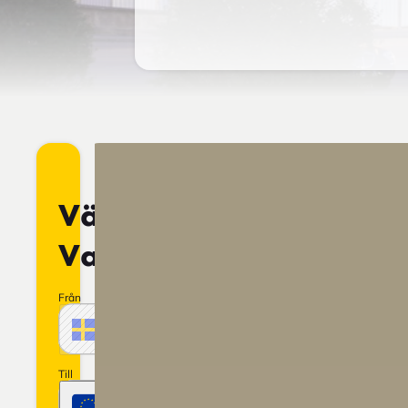
Växla
Valuta
Från
Belopp
SEK
Svensk krona
Sverige
Till
Belopp
EUR
Euro