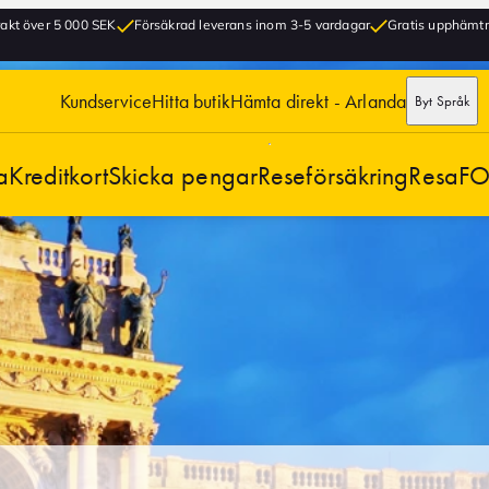
frakt över 5 000 SEK
Försäkrad leverans inom 3-5 vardagar
Gratis upphämtni
Kundservice
Hitta butik
Hämta direkt - Arlanda
Byt Språk
a
Kreditkort
Skicka pengar
Reseförsäkring
Resa
FO