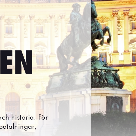
IEN
ch historia. För
 betalningar,