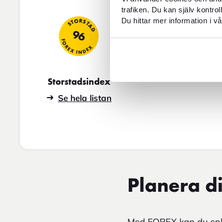
trafiken. Du kan själv kontro
STORSTAD
Du hittar mer information i vå
96
FOREX INDEX
Storstadsindex
Se hela listan
Planera di
Med FOREX kan du enke