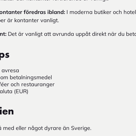
ontanter föredras ibland:
I moderna butiker och hotell
öer är kontanter vanligt.
nt:
Det är vanligt att avrunda uppåt direkt när du beta
ps
n avresa
som betalningsmedel
féer och restauranger
 valuta (EUR)
ien
vå med eller något dyrare än Sverige.