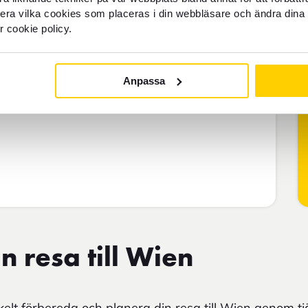
llera vilka cookies som placeras i din webbläsare och ändra dina 
r cookie policy.
Anpassa
n resa till Wien
lt förbereda och planera din resa till Wien genom t