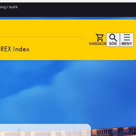
ng i butik
VARUKORG
SÖK
MENY
REX Index