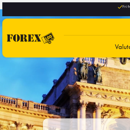
Fri 
Valut