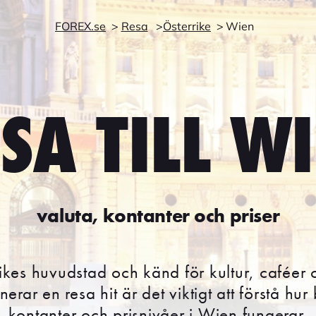
FOREX.se
Resa
Österrike
Wien
SA TILL W
valuta, kontanter och priser
kes huvudstad och känd för kultur, caféer o
erar en resa hit är det viktigt att förstå hur
kontanter och prisnivåer i Wien fungerar.