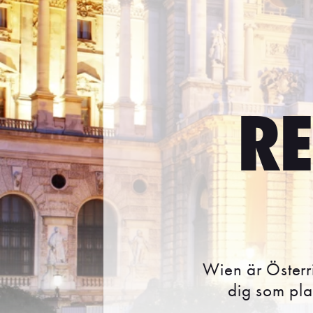
RE
Wien är Österri
dig som plan