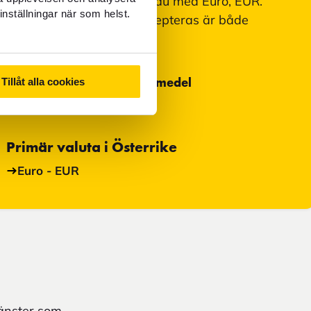
I Wien, Österrike, betalar du med Euro, EUR.
inställningar när som helst.
Betalningsmedel som accepteras är både
kontanter och kort.
Tillåt alla cookies
Mest använda betalningsmedel
Kontanter och kort
Primär valuta i Österrike
Euro - EUR
jänster som