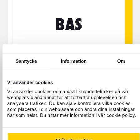
BAS
SEK
Samtycke
Information
Om
Priset gäller för 1 person
Vi använder cookies
Res aldrig oförsäkrad
Vi använder cookies och andra liknande tekniker på vår
webbplats bland annat för att förbättra upplevelsen och
För dig som saknar hemförsäkring eller
analysera trafiken. Du kan själv kontrollera vilka cookies
ska vara borta mer än 45 dagar.
som placeras i din webbläsare och ändra dina inställningar
när som helst. Du hittar mer information i vår cookie policy.
Reseförsäkring Bas