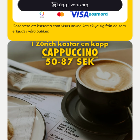
Lägg i varukorg
Observera att kurserna som visas online kan skilja sig från de som
erbjuds i våra butiker.
I Zürich kostar en kopp
CAPPUCCINO
50-87 SEK