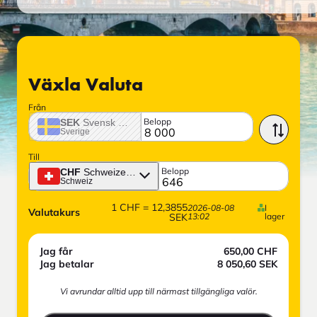
Växla Valuta
Från
Belopp
SEK
Svensk krona
Sverige
Till
Belopp
CHF
Schweizerfranc
Schweiz
1
CHF
=
12,3855
2026-08-08
I
Valutakurs
SEK
13:02
lager
Jag får
650,00
CHF
Jag betalar
8 050,60
SEK
Vi avrundar alltid upp till närmast tillgängliga valör.