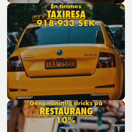
En timmes
TAXIRESA
918-933 SEK
Genomsnittlig dricks på
RESTAURANG
10%