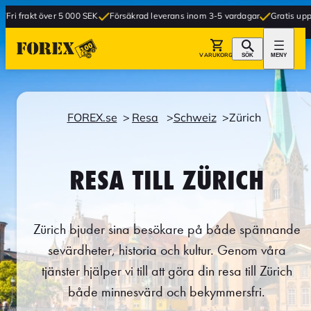
ver 5 000 SEK
Försäkrad leverans inom 3-5 vardagar
Gratis upphämtning i b
VARUKORG
SÖK
MENY
FOREX.se
Resa
Schweiz
Zürich
RESA TILL ZÜRICH
Zürich bjuder sina besökare på både spännande
sevärdheter, historia och kultur. Genom våra
tjänster hjälper vi till att göra din resa till Zürich
både minnesvärd och bekymmersfri.