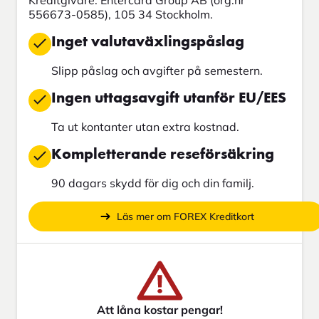
Kreditgivare: Entercard Group AB (org.nr
556673-0585), 105 34 Stockholm.
Inget valutaväxlingspåslag
Slipp påslag och avgifter på semestern.
Ingen uttagsavgift utanför EU/EES
Ta ut kontanter utan extra kostnad.
Kompletterande reseförsäkring
90 dagars skydd för dig och din familj.
Läs mer om FOREX Kreditkort
Att låna kostar pengar!