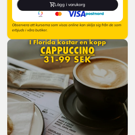
Lägg i varukorg
Observera att kurserna som visas online kan skilja sig från de som
erbjuds i våra butiker.
I Florida kostar en kopp
CAPPUCCINO
31-99 SEK