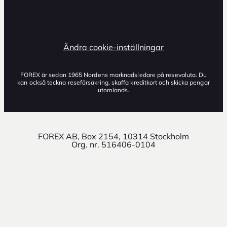
Ändra cookie-inställningar
FOREX är sedan 1965 Nordens marknadsledare på resevaluta. Du
kan också teckna reseförsäkring, skaffa kreditkort och skicka pengar
utomlands.
FOREX AB, Box 2154, 10314 Stockholm
Org. nr. 516406-0104