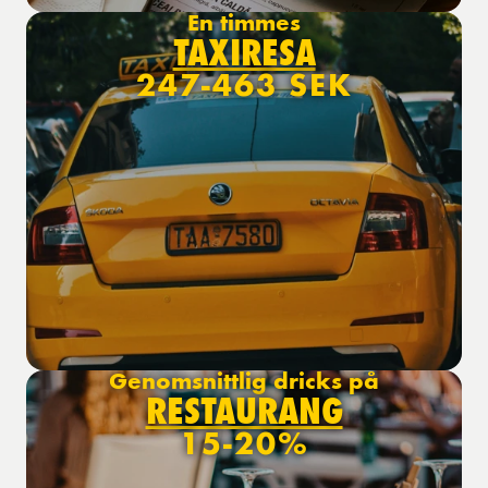
En timmes
TAXIRESA
247-463 SEK
Genomsnittlig dricks på
RESTAURANG
15-20%