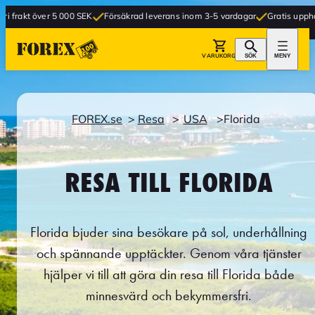
 5 000 SEK
Försäkrad leverans inom 3-5 vardagar
Gratis upphämtning i buti
VARUKORG
SÖK
MENY
FOREX.se
Resa
USA
Florida
RESA TILL FLORIDA
Florida bjuder sina besökare på sol, underhållning
och spännande upptäckter. Genom våra tjänster
hjälper vi till att göra din resa till Florida både
minnesvärd och bekymmersfri.