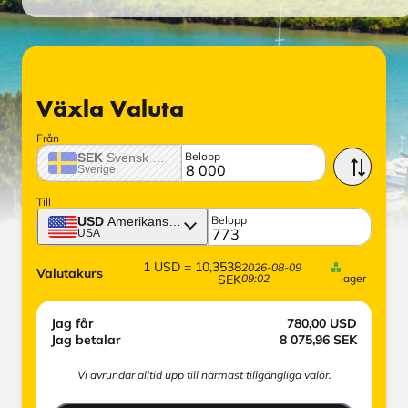
Växla Valuta
Från
Belopp
SEK
Svensk krona
Sverige
Till
Belopp
USD
Amerikansk dollar
USA
1
USD
=
10,3538
2026-08-09
I
Valutakurs
SEK
09:02
lager
Jag får
780,00
USD
Jag betalar
8 075,96
SEK
Vi avrundar alltid upp till närmast tillgängliga valör.