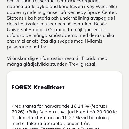
och kulturintresserade. Upptäck
Everglades
nationalpark, dyk bland korallreven i
Key
West eller
upplev rymdens gränser på Kennedy Space Center.
Statens rika historia och
underhållning
avspeglas i
dess festivaler, museer och
nöjesparker
.
Besök
Universal Studios i Orlando, ta
möjligheten att
utforska de många småstäderna med deras unika
charm eller att låta dig svepas med i Miamis
pulserande nattliv.
Vi önskar dig en fantastisk resa till
Florida
med
många
glädjefyllda stunder. Trevlig resa!
FOREX Kreditkort
Kreditränta för närvarande 16,24 % (februari
2026), rörlig. Vid en utnyttjad kredit på 20 000 kr
är den effektiva räntan 16,27 % vid betalning
med e-faktura återbetalt under 1 år.