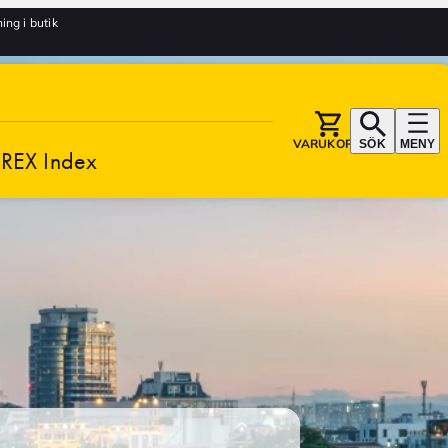
ng i butik
VARUKORG
SÖK
MENY
REX Index