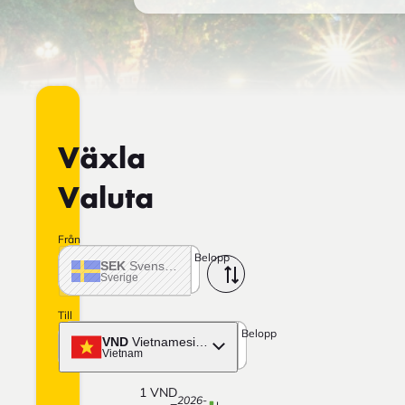
Växla
Valuta
Från
Belopp
SEK
Svensk krona
Sverige
Till
Belopp
VND
Vietnamesisk dong
Vietnam
1
VND
2026-
=