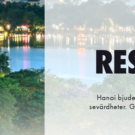
RE
Hanoi bjude
sevärdheter. Ge