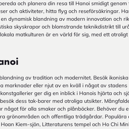
ereda och planera din resa till Hanoi smidigt genom 
ser och aktiviteter, hitta flyg och reseförsäkringar. H
 en dynamisk blandning av modern innovation och rik 
ristiska skyskrapor och blomstrande teknikdistrikt till u
lokala matkulturen är en värld för sig, med ett otroligt
Hanoi
landning av tradition och modernitet. Besök ikonisk
 marknader eller njut av en kväll i något av stadens u
konstgallerier ger dig en inblick i Hanois hjärta och sj
 besök dess tak-barer med otroliga utsikter. Mångfald
r något för alla smaker och plånböcker. Behöver du e
ra grönområden och offentliga trädgårdar. Populära 
r Hoan Kiem-sjön, Litteraturens tempel och Ho Chi Mi