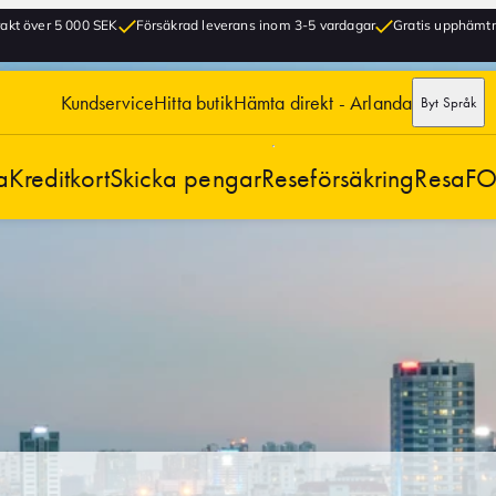
frakt över 5 000 SEK
Försäkrad leverans inom 3-5 vardagar
Gratis upphämtni
Kundservice
Hitta butik
Hämta direkt - Arlanda
Byt Språk
a
Kreditkort
Skicka pengar
Reseförsäkring
Resa
FO