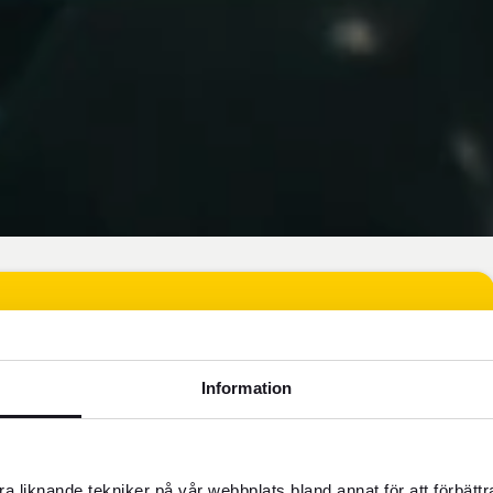
Information
sk dong, VND. Betalningsmedel som accepteras är
a liknande tekniker på vår webbplats bland annat för att förbätt