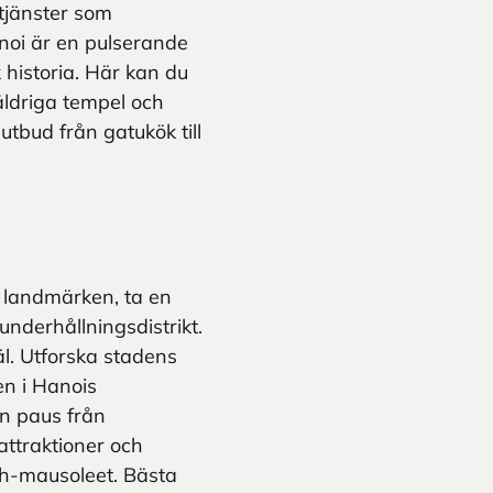
tjänster som
anoi är en pulserande
historia. Här kan du
råldriga tempel och
 utbud från gatukök till
a landmärken, ta en
nderhållningsdistrikt.
äl. Utforska stadens
en i Hanois
n paus från
attraktioner och
nh-mausoleet. Bästa