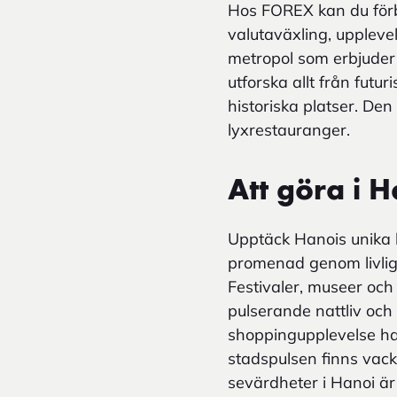
Hos FOREX kan du förb
valutaväxling, upplevel
metropol som erbjuder
utforska allt från futu
historiska platser. Den 
lyxrestauranger.
Att göra i 
Upptäck Hanois unika b
promenad genom livliga
Festivaler, museer och 
pulserande nattliv och
shoppingupplevelse ha
stadspulsen finns vack
sevärdheter i Hanoi ä