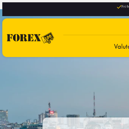
Fri 
Valut