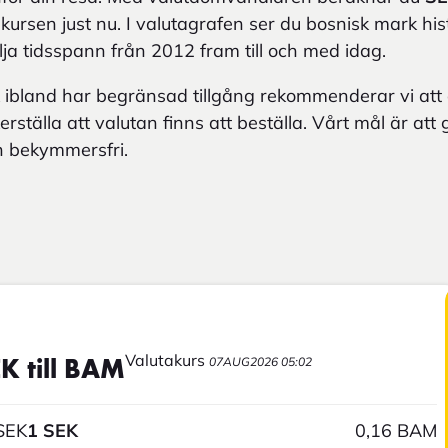
å kursen just nu. I valutagrafen ser du bosnisk mark his
lja tidsspann från 2012 fram till och med idag.
 ibland har begränsad tillgång rekommenderar vi at
erställa att valutan finns att beställa. Vårt mål är att
h bekymmersfri.
Valutakurs
07AUG2026 05:02
K till BAM
SEK
1 SEK
0,16 BAM