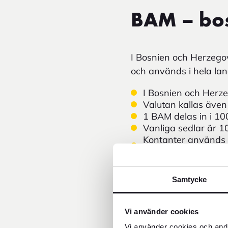
BAM – bo
I Bosnien och Herzegov
och används i hela la
I Bosnien och Herze
Valutan kallas även k
1 BAM delas in i 100
Vanliga sedlar är 1
Kontanter används m
landsbygden.
Kortbetalningar acc
Bosnisk mark kan v
Samtycke
FOREX kundservice
Om valutan inte finn
Euro (€)
fungerar so
Vi använder cookies
turistområden.
Vi använder cookies och andr