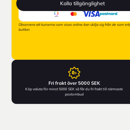
Kolla tillgänglighet
Observera att kurserna som visas online kan skilja sig från de som erb
butiker.
Fri frakt över 5000 SEK
Köp valuta för minst 5000 SEK så får du fri frakt till närmaste
postombud