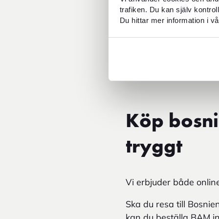
För dig som vill pl
trafiken. Du kan själv kontro
Du kan även räkna
Du hittar mer information i vå
budget.
Uttag i bankomat ka
Att ha tillgång till
bosn
över dina utgifter unde
Köp bosni
tryggt
Vi erbjuder både online
Ska du resa till Bosn
kan du beställa BAM i