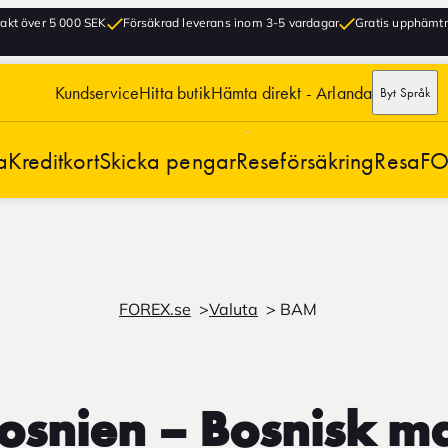
frakt över 5 000 SEK
Försäkrad leverans inom 3-5 vardagar
Gratis upphämtni
Kundservice
Hitta butik
Hämta direkt - Arlanda
Byt Språk
a
Kreditkort
Skicka pengar
Reseförsäkring
Resa
FO
FOREX.se
Valuta
BAM
Bosnien – Bosnisk 