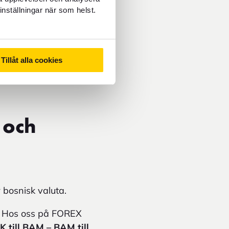
l växelkurs.
inställningar när som helst.
ör att få koll på din
ett utländskt kort.
Tillåt alla cookies
 dig bättre kontroll
 och
 bosnisk valuta.
 Hos oss på FOREX
K till BAM – BAM till