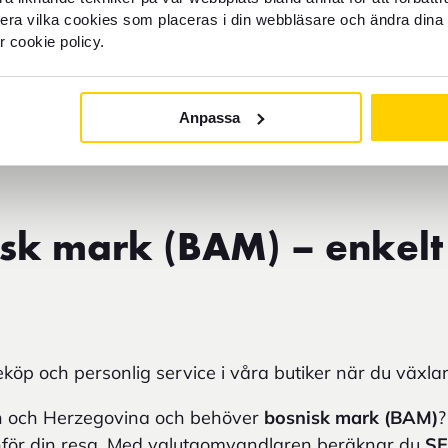
anera reskassan kan du följa
BAM till SEK
och se aktuel
llera vilka cookies som placeras i din webbläsare och ändra dina 
 på
SEK till BAM
eller exempelvis
1000 SEK till BAM
f
r cookie policy.
n innebära avgifter och valutapåslag om du använder 
Anpassa
isk mark
gör det enklare att betala i vardagen och ger
r resan.
sk mark (BAM) – enkelt
köp och personlig service i våra butiker när du växlar
ien och Herzegovina och behöver
bosnisk mark (BAM)
?
nför din resa. Med valutaomvandlaren beräknar du
SE