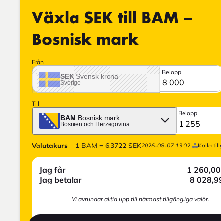
Växla SEK till BAM –
Bosnisk mark
Från
Belopp
SEK
Svensk krona
Sverige
Till
Belopp
BAM
Bosnisk mark
Bosnien och Herzegovina
Valutakurs
1
BAM
=
6,3722
SEK
2026-08-07 13:02
Kolla til
Jag får
1 260,00
Jag betalar
8 028,9
Vi avrundar alltid upp till närmast tillgängliga valör.