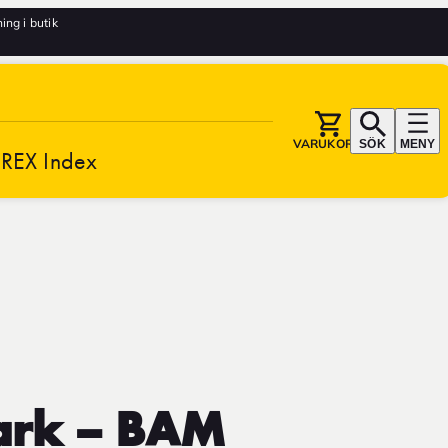
ng i butik
VARUKORG
SÖK
MENY
REX Index
mark – BAM