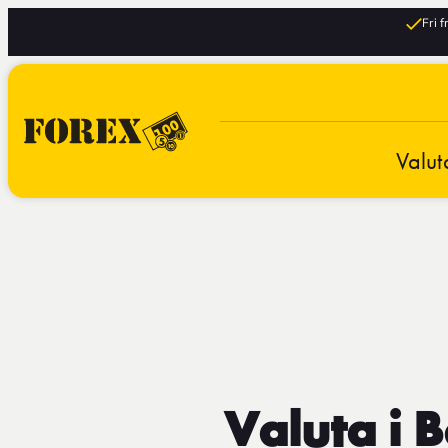
Fri 
Valut
Valuta i 