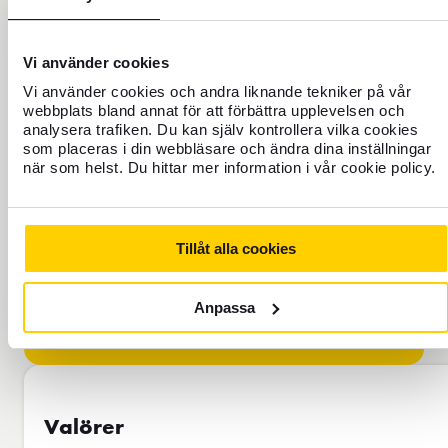
Vi använder cookies
FOREX FÖRKLARAR!
Vi använder cookies och andra liknande tekniker på vår
webbplats bland annat för att förbättra upplevelsen och
Läs om varför vår valutakurs skiljer
analysera trafiken. Du kan själv kontrollera vilka cookies
som placeras i din webbläsare och ändra dina inställningar
sig från den kurs du ser på
när som helst. Du hittar mer information i vår cookie policy.
exempelvis Google.
Tillåt alla cookies
Anpassa
Valörer