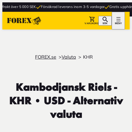
akt över 5 000 SEK
Försäkrad leverans inom 3-5 vardagar
Gratis upphämtnin
VARUKORG
SÖK
MENY
FOREX.se
Valuta
KHR
Kambodjansk Riels -
KHR • USD - Alternativ
valuta