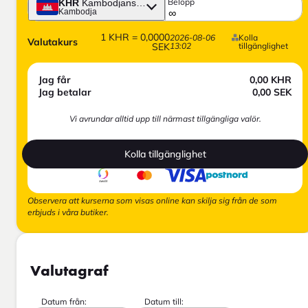
Belopp
KHR
Kambodjansk riel
Kambodja
1
KHR
=
0,0000
2026-08-06
Kolla
Valutakurs
SEK
13:02
tillgänglighet
Jag får
0,00
KHR
Jag betalar
0,00
SEK
Vi avrundar alltid upp till närmast tillgängliga valör.
Kolla tillgänglighet
Observera att kurserna som visas online kan skilja sig från de som
erbjuds i våra butiker.
Valutagraf
Datum från:
Datum till: