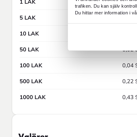
1 LAK
0,0004 
trafiken. Du kan själv kontro
Du hittar mer information i vå
5 LAK
0,002 
10 LAK
0,004 
50 LAK
0,02 
100 LAK
0,04 
500 LAK
0,22 
1000 LAK
0,43 