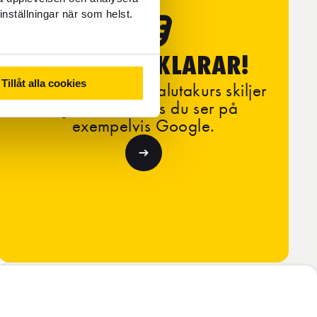
inställningar när som helst.
FOREX FÖRKLARAR!
Tillåt alla cookies
Läs om varför vår valutakurs skiljer
sig från den kurs du ser på
exempelvis Google.