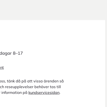
rdagar 8–17
unt
oss, tänk då på att vissa ärenden så
ch reseupplevelser behöver tas till
r information på
kundservicesidan
.