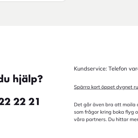
Kundservice: Telefon va
du hjälp?
Spärra kort öppet dygnet r
22 22 21
Det går även bra att maila 
som frågor kring boka flyg o
våra partners. Du hittar me