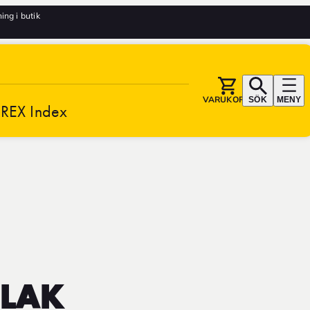
ng i butik
VARUKORG
SÖK
MENY
REX Index
- LAK