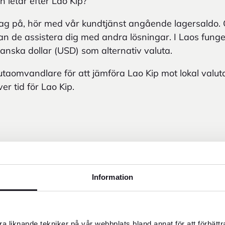
h letar efter Lao Kip?
 tag på, hör med vår kundtjänst angående lagersaldo. 
let kan de assistera dig med andra lösningar. I Laos fun
nska dollar (USD) som alternativ valuta.
aomvandlare för att jämföra Lao Kip mot lokal valut
er tid för Lao Kip.
Information
a liknande tekniker på vår webbplats bland annat för att förbätt