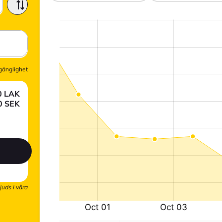
lgänglighet
0
LAK
0
SEK
juds i våra