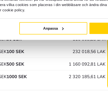
SEK
1 SEK
2 320,19 LAK
llera vilka cookies som placeras i din webbläsare och ändra dina 
r cookie policy.
SEK
5 SEK
11 600,93 LAK
SEK
10 SEK
23 201,86 LAK
Anpassa
SEK
50 SEK
116 009,28 LAK
SEK
100 SEK
232 018,56 LAK
SEK
500 SEK
1 160 092,81 LAK
SEK
1000 SEK
2 320 185,61 LAK