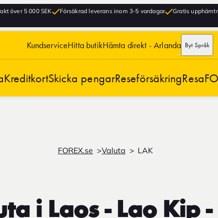
frakt över 5 000 SEK
Försäkrad leverans inom 3-5 vardagar
Gratis upphämtni
Kundservice
Hitta butik
Hämta direkt - Arlanda
Byt Språk
a
Kreditkort
Skicka pengar
Reseförsäkring
Resa
FO
FOREX.se
Valuta
LAK
ta i Laos - Lao Kip 