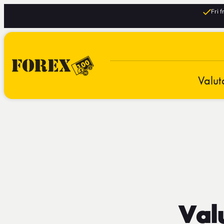
Fri 
Valut
Valu