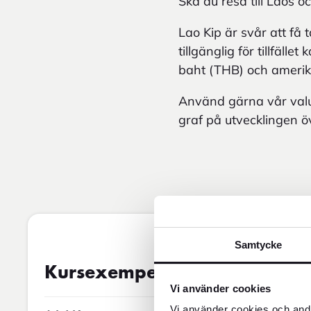
Ska du resa till Laos oc
Lao Kip är svår att få
tillgänglig för tillfäl
baht (THB) och amerika
Använd gärna vår valut
graf på utvecklingen öv
Samtycke
Valutakurs
09MAR2026 10:00
Kursexempel
Vi använder cookies
Vi använder cookies och andr