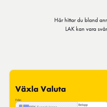
Här hittar du bland anna
LAK kan vara svår 
Växla Valuta
Från
Belopp
SEK
Svensk krona