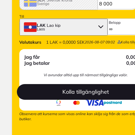
Sverige
Till
Belopp
LAK
Lao kip
Laos
Valutakurs
1
LAK
=
0,0000
SEK
2026-08-07 09:02
Kolla til
Jag får
0,0
Jag betalar
0,0
Vi avrundar alltid upp till närmast tillgängliga valör.
Kolla tillgänglighet
Observera att kurserna som visas online kan skilja sig från de som erb
butiker.