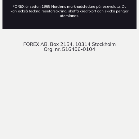
FOREX är sedan 1965 Nordens marknadsledare på resevaluta. Du
kan också teckna reseförsäkring, skaffa kreditkort och skicka pengar
utomlands.
FOREX AB, Box 2154, 10314 Stockholm
Org. nr. 516406-0104