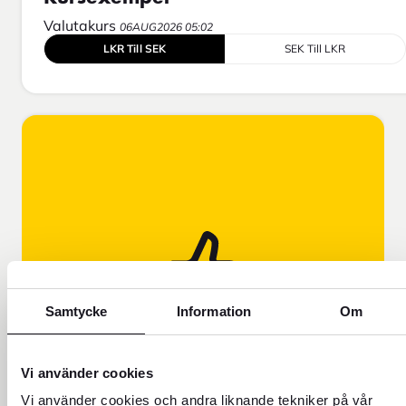
Valutakurs
06AUG2026 05:02
LKR Till SEK
SEK Till LKR
Samtycke
Information
Om
FOREX FÖRKLARAR!
Läs om varför vår valutakurs skiljer
sig från den kurs du ser på
Vi använder cookies
exempelvis Google.
Vi använder cookies och andra liknande tekniker på vår