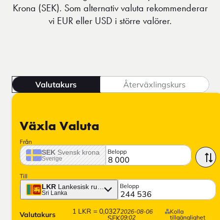
Krona (SEK). Som alternativ valuta rekommenderar
vi EUR eller USD i större valörer.
Valutakurs
Återväxlingskurs
Växla Valuta
Från
Belopp
SEK
Svensk krona
Sverige
Till
Belopp
LKR
Lankesisk rupee
Sri Lanka
1
LKR
=
0,0327
2026-08-06
Kolla
Valutakurs
SEK
09:02
tillgänglighet