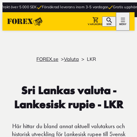
akt över 5 000 SEK
Försäkrad leverans inom 3-5 vardagar
Gratis upphämtning
VARUKORG
SÖK
MENY
FOREX.se
Valuta
LKR
Sri Lankas valuta -
Lankesisk rupie - LKR
Här hittar du bland annat aktuell valutakurs och
historisk utveckling för Lankesisk rupee till Svensk