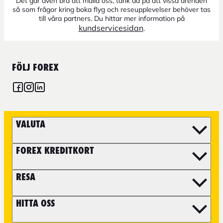
Det går även bra att maila oss, tänk då på att vissa ärenden
så som frågor kring boka flyg och reseupplevelser behöver tas
till våra partners. Du hittar mer information på
kundservicesidan
.
FÖLJ FOREX
VALUTA
FOREX KREDITKORT
RESA
HITTA OSS