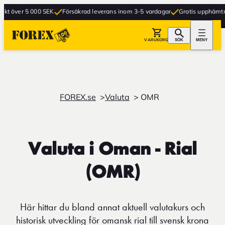
 över 5 000 SEK
Försäkrad leverans inom 3-5 vardagar
Gratis upphämtning i
VARUKORG
SÖK
MENY
FOREX.se
Valuta
OMR
Valuta i Oman - Rial
(OMR)
Här hittar du bland annat aktuell valutakurs och
historisk utveckling för omansk rial till svensk krona