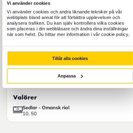
Vi använder cookies
Läs om varför vår valutakurs skiljer
Vi använder cookies och andra liknande tekniker på vår
sig från den kurs du ser på
webbplats bland annat för att förbättra upplevelsen och
exempelvis Google.
analysera trafiken. Du kan själv kontrollera vilka cookies
som placeras i din webbläsare och ändra dina inställningar
när som helst. Du hittar mer information i vår cookie policy.
Tillåt alla cookies
Anpassa
Valörer
Sedlar - Omansk rial
10, 50