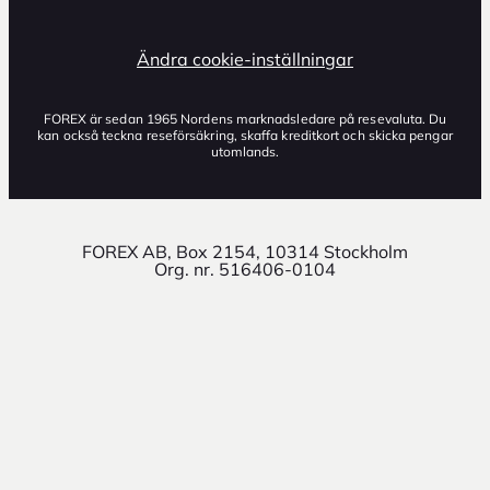
Ändra cookie-inställningar
FOREX är sedan 1965 Nordens marknadsledare på resevaluta. Du
kan också teckna reseförsäkring, skaffa kreditkort och skicka pengar
utomlands.
FOREX AB, Box 2154, 10314 Stockholm
Org. nr. 516406-0104