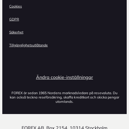
Cookies
GDPR
Säkerhet
Tillgänglighetsutlåtande
Ändra cookie-inställningar
FOREX är sedan 1965 Nordens marknadsledare på resevaluta. Du
kan också teckna reseförsäkring, skaffa kreditkort och skicka pengar
utomlands.
FOREX AB, Box 2154, 10314 Stockholm