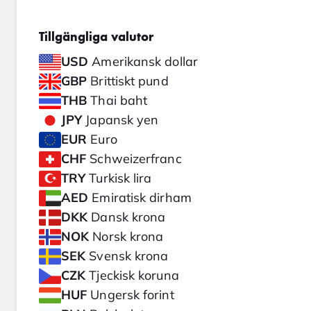
Tillgängliga valutor
USD
Amerikansk dollar
GBP
Brittiskt pund
THB
Thai baht
JPY
Japansk yen
EUR
Euro
CHF
Schweizerfranc
TRY
Turkisk lira
AED
Emiratisk dirham
DKK
Dansk krona
NOK
Norsk krona
SEK
Svensk krona
CZK
Tjeckisk koruna
HUF
Ungersk forint