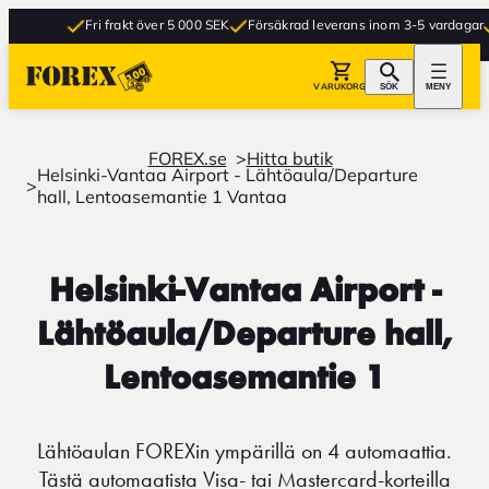
Fri frakt över 5 000 SEK
Försäkrad leverans inom 3-5 vardagar
G
VARUKORG
SÖK
MENY
FOREX.se
Hitta butik
Helsinki-Vantaa Airport - Lähtöaula/Departure
hall, Lentoasemantie 1 Vantaa
Helsinki-Vantaa Airport -
Lähtöaula/Departure hall,
Lentoasemantie 1
Lähtöaulan FOREXin ympärillä on 4 automaattia.
Tästä automaatista Visa- tai Mastercard-korteilla