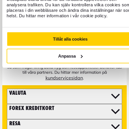
analysera trafiken. Du kan själv kontrollera vilka cookies so
placeras i din webbläsare och ändra dina inställningar när s
helst. Du hittar mer information i vår cookie policy.
+46 771 22 22 21
Kundservice: Telefon vardagar 8–17
Tillåt alla cookies
Spärra kort öppet dygnet runt
Anpassa
Det går även bra att maila oss, tänk då på att vissa ärenden
så som frågor kring boka flyg och reseupplevelser behöver tas
till våra partners. Du hittar mer information på
kundservicesidan
.
VALUTA
FOREX KREDITKORT
RESA