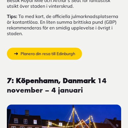
Besök Royal Mile och Arthur's Seat för fantastisk
utsikt över staden i vinterskrud.
Tips:
Ta med kort, de officiella julmarknadsplatserna
är kontantlösa. En liten summa brittiska pund (GBP)
rekommenderas för en smidig upplevelse i övrigt i
staden.
Planera din resa till Edinburgh
7: Köpenhamn, Danmark
14
november – 4 januari