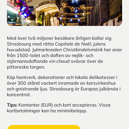
Med över två miljoner besökare årligen kallar sig
Strasbourg med rätta
Capitale de Noël,
julens
huvudstad. Julmarknaden
Christkindelsmärik
har anor
från 1500-talet och doften av nejlik- och
stjärnanisdoftande
vin chaud
svävar över de
pittoreska torgen.
Köp hantverk, dekorationer och lokala delikatesser i
över 300 stånd vackert inramade av korsvirkeshus
och gnistrande ljus. Strasbourg är Europas julkänsla i
koncentrat.
Tips:
Kontanter (EUR) och kort accepteras. Vissa
kortbetalningar kan ha minimibelopp.