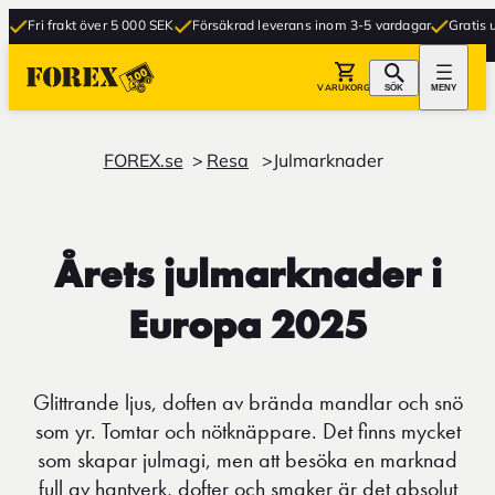
akt över 5 000 SEK
Försäkrad leverans inom 3-5 vardagar
Gratis upphämtnin
VARUKORG
SÖK
MENY
FOREX.se
Resa
Julmarknader
Årets julmarknader i
Europa 2025
Glittrande ljus, doften av brända mandlar och snö
som yr. Tomtar och nötknäppare. Det finns mycket
som skapar julmagi, men att besöka en marknad
full av hantverk, dofter och smaker är det absolut