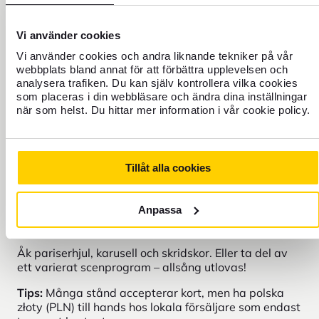
Vi använder cookies
Vi använder cookies och andra liknande tekniker på vår
webbplats bland annat för att förbättra upplevelsen och
analysera trafiken. Du kan själv kontrollera vilka cookies
som placeras i din webbläsare och ändra dina inställningar
när som helst. Du hittar mer information i vår cookie policy.
Tillåt alla cookies
På Poznańs största julmarknad, Betlejem poznańskie,
kommer man garanterat i julstämning. Här erbjuds
Anpassa
alla de godsaker som förknippas med jul i vintrigt
upplysta miljöer.
Åk pariserhjul, karusell och skridskor. Eller ta del av
ett varierat scenprogram – allsång utlovas!
Tips:
Många stånd accepterar kort, men ha polska
złoty (PLN) till hands hos lokala försäljare som endast