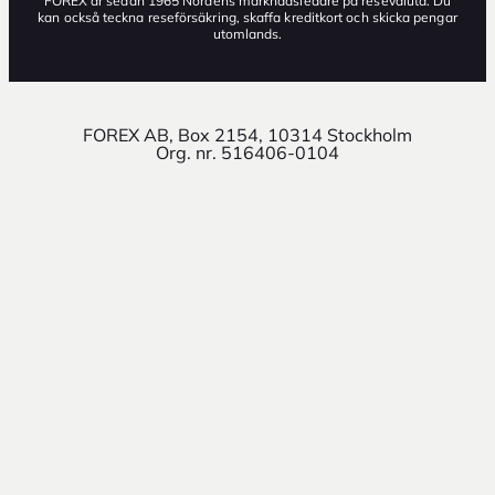
FOREX är sedan 1965 Nordens marknadsledare på resevaluta. Du
kan också teckna reseförsäkring, skaffa kreditkort och skicka pengar
utomlands.
FOREX AB, Box 2154, 10314 Stockholm
Org. nr. 516406-0104