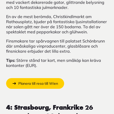
med vackert dekorerade gator, glittrande belysning
och 10 fantastiska julmarknader.
En av de mest berömda, Christkindlmarkt am
Rathausplatz, bjuder på fantastiska ljusinstallationer
när solen gått ner över de 150 bodarna. Ta del av
spektaklet med pepparkakor och glühwein.
Finsmakare tar spårvagnen till palatset Schönbrunn
där småskaliga vinproducenter, glasblåsare och
finsnickare erbjuder det lilla extra.
Tips:
Större stånd tar kort, men småköp kan kräva
kontanter (EUR).
Planera till resa till Wien
4: Strasbourg, Frankrike
26