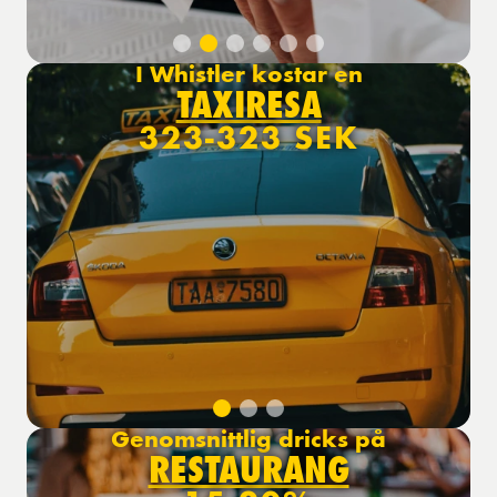
I Whistler kostar en
TAXIRESA
323-323 SEK
Genomsnittlig dricks på
RESTAURANG