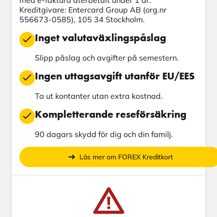
med e-faktura återbetalt under 1 år.
Kreditgivare: Entercard Group AB (org.nr
556673-0585), 105 34 Stockholm.
Inget valutaväxlingspåslag
Slipp påslag och avgifter på semestern.
Ingen uttagsavgift utanför EU/EES
Ta ut kontanter utan extra kostnad.
Kompletterande reseförsäkring
90 dagars skydd för dig och din familj.
Läs mer om FOREX Kreditkort