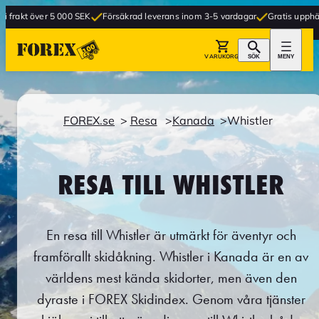
5 000 SEK
Försäkrad leverans inom 3-5 vardagar
Gratis upphämtning i buti
VARUKORG
SÖK
MENY
FOREX.se
Resa
Kanada
Whistler
RESA TILL WHISTLER
En resa till Whistler är utmärkt för äventyr och
framförallt skidåkning. Whistler i Kanada är en av
världens mest kända skidorter, men även den
dyraste i FOREX Skidindex. Genom våra tjänster