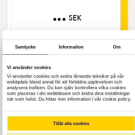
SEK
Priset gäller för 1 person
Samtycke
Information
Om
Res aldrig oförsäkrad
För dig som saknar hemförsäkring eller
Vi använder cookies
ska vara borta mer än 45 dagar.
Vi använder cookies och andra liknande tekniker på vår
webbplats bland annat för att förbättra upplevelsen och
analysera trafiken. Du kan själv kontrollera vilka cookies
Reseförsäkring Bas
som placeras i din webbläsare och ändra dina inställningar
när som helst. Du hittar mer information i vår cookie policy.
Lägg i varukorg
Tillåt alla cookies