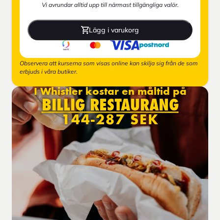
Vi avrundar alltid upp till närmast tillgängliga valör.
Lägg i varukorg
Observera att kurserna som visas online kan skilja sig från de som
erbjuds i våra butiker.
I Whistler kostar en måltid på
BILLIG RESTAURANG
144-287 SEK