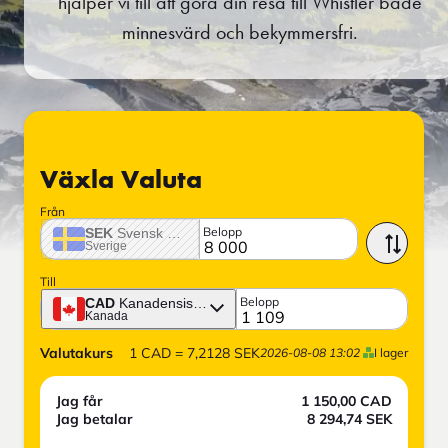
hjälper vi till att göra din resa till Whistler både
minnesvärd och bekymmersfri.
Växla Valuta
Från
Belopp
SEK
Svensk krona
Sverige
Till
Belopp
CAD
Kanadensisk dollar
Kanada
Valutakurs
1
CAD
=
7,2128
SEK
2026-08-08 13:02
I lager
Jag får
1 150,00
CAD
Jag betalar
8 294,74
SEK