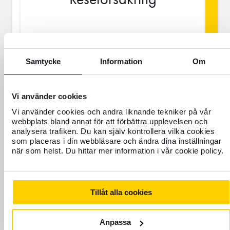
BAS
Samtycke
Information
Om
SEK
Vi använder cookies
Vi använder cookies och andra liknande tekniker på vår
webbplats bland annat för att förbättra upplevelsen och
Priset gäller för 1 person
analysera trafiken. Du kan själv kontrollera vilka cookies
som placeras i din webbläsare och ändra dina inställningar
när som helst. Du hittar mer information i vår cookie policy.
Res aldrig oförsäkrad
För dig som saknar hemförsäkring eller
ska vara borta mer än 45 dagar.
Tillåt alla cookies
Reseförsäkring Bas
Anpassa