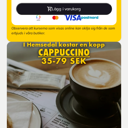
Lägg i varukorg
Observera att kurserna som visas online kan skilja sig från de som
erbjuds i våra butiker.
I Hemsedal kostar en kopp
CAPPUCCINO
35-79 SEK