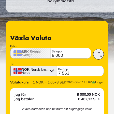
bekymmersfri.
Växla Valuta
Från
Belopp
SEK
Svensk krona
Sverige
Till
Belopp
NOK
Norsk krona
Norge
Valutakurs
1
NOK
=
1,0578
SEK
2026-08-07 13:02
I lager
Jag får
8 000,00
NOK
Jag betalar
8 462,12
SEK
Vi avrundar alltid upp till närmast tillgängliga valör.