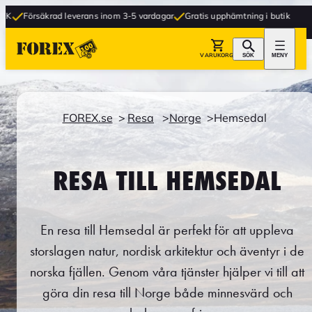
rad leverans inom 3-5 vardagar
Gratis upphämtning i butik
VARUKORG
SÖK
MENY
FOREX.se
Resa
Norge
Hemsedal
RESA TILL HEMSEDAL
En resa till Hemsedal är perfekt för att uppleva
storslagen natur, nordisk arkitektur och äventyr i de
norska fjällen. Genom våra tjänster hjälper vi till att
göra din resa till Norge både minnesvärd och