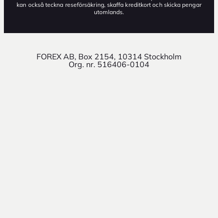
kan också teckna reseförsäkring, skaffa kreditkort och skicka pengar
utomlands.
FOREX AB, Box 2154, 10314 Stockholm
Org. nr. 516406-0104