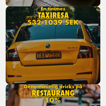
En timmes
TAXIRESA
532-1039 SEK
Genomsnittlig dricks på
RESTAURANG
10%