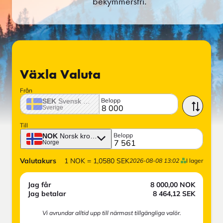
bekymmersfri.
Växla Valuta
Från
Belopp
SEK
Svensk krona
Sverige
Till
Belopp
NOK
Norsk krona
Norge
Valutakurs
1
NOK
=
1,0580
SEK
2026-08-08 13:02
I lager
Jag får
8 000,00
NOK
Jag betalar
8 464,12
SEK
Vi avrundar alltid upp till närmast tillgängliga valör.