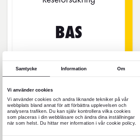
BAS
SEK
Samtycke
Information
Om
Priset gäller för 1 person
Vi använder cookies
Res aldrig oförsäkrad
Vi använder cookies och andra liknande tekniker på vår
webbplats bland annat för att förbättra upplevelsen och
För dig som saknar hemförsäkring eller
analysera trafiken. Du kan själv kontrollera vilka cookies
ska vara borta mer än 45 dagar.
som placeras i din webbläsare och ändra dina inställningar
när som helst. Du hittar mer information i vår cookie policy.
Reseförsäkring Bas