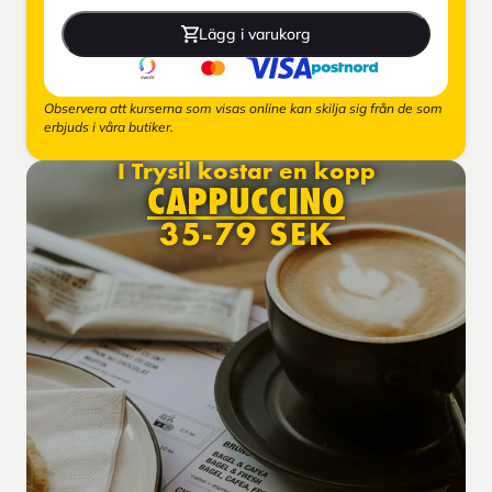
Lägg i varukorg
Observera att kurserna som visas online kan skilja sig från de som
erbjuds i våra butiker.
I Trysil kostar en kopp
CAPPUCCINO
35-79 SEK