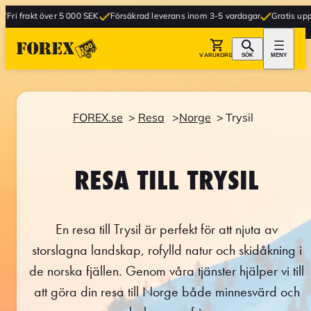
er 5 000 SEK
Försäkrad leverans inom 3-5 vardagar
Gratis upphämtning i bu
VARUKORG
SÖK
MENY
FOREX.se
Resa
Norge
Trysil
RESA TILL TRYSIL
En resa till Trysil är perfekt för att njuta av
storslagna landskap, rofylld natur och skidåkning i
de norska fjällen. Genom våra tjänster hjälper vi till
att göra din resa till Norge både minnesvärd och