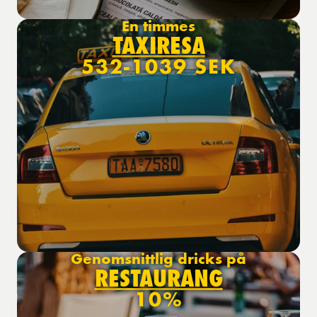
En timmes
TAXIRESA
532-1039 SEK
Genomsnittlig dricks på
RESTAURANG
10%