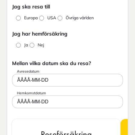
Jag ska resa till
Europa
USA
Övriga världen
Jag har hemförsäkring
Ja
Nej
Mellan vilka datum ska du resa?
Avresedatum
ÅÅÅÅ-MM-DD
Hemkomstdatum
ÅÅÅÅ-MM-DD
Reseförsäkring