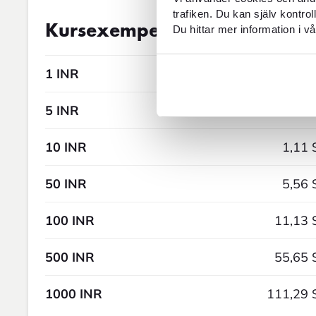
trafiken. Du kan själv kontro
Valutakurs
07AUG2026 05:02
Kursexempel
Du hittar mer information i vå
1 INR
0,11 
5 INR
0,56 
10 INR
1,11 
50 INR
5,56 
100 INR
11,13 
500 INR
55,65 
1000 INR
111,29 