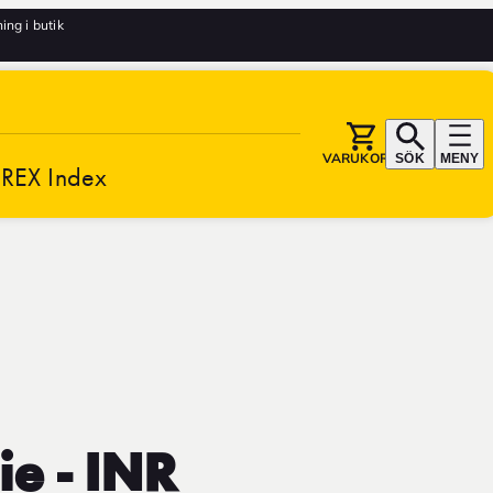
ng i butik
VARUKORG
SÖK
MENY
REX Index
ie - INR