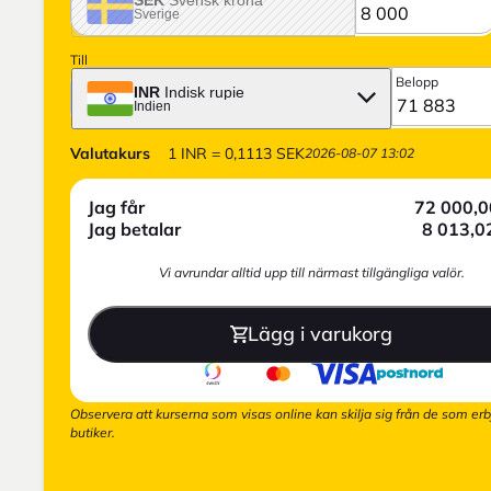
Sverige
Till
Belopp
INR
Indisk rupie
Indien
Valutakurs
1
INR
=
0,1113
SEK
2026-08-07 13:02
Jag får
72 000,0
Jag betalar
8 013,0
Vi avrundar alltid upp till närmast tillgängliga valör.
Lägg i varukorg
Observera att kurserna som visas online kan skilja sig från de som erb
butiker.