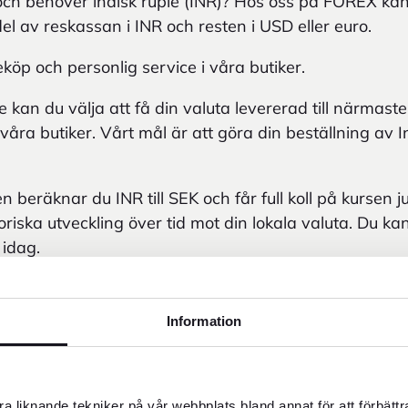
n och behöver indisk rupie (INR)? Hos oss på FOREX ka
del av reskassan i INR och resten i USD eller euro.
köp och personlig service i våra butiker.
 kan du välja att få din valuta levererad till närmast
åra butiker. Vårt mål är att göra din beställning av I
eräknar du INR till SEK och får full koll på kursen ju
toriska utveckling över tid mot din lokala valuta. Du ka
 idag.
Information
a liknande tekniker på vår webbplats bland annat för att förbätt