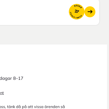
RESOR
27
FOREX INDEX
rdagar 8–17
unt
oss, tänk då på att vissa ärenden så