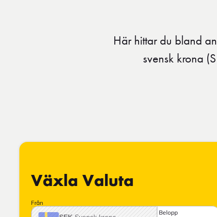
Här hittar du bland ann
svensk krona (S
Växla Valuta
Från
Belopp
SEK
Svensk krona