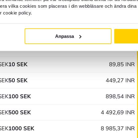
llera vilka cookies som placeras i din webbläsare och ändra dina 
r cookie policy.
SEK
1 SEK
8,99 INR
Anpassa
SEK
5 SEK
44,93 INR
SEK
10 SEK
89,85 INR
SEK
50 SEK
449,27 INR
SEK
100 SEK
898,54 INR
SEK
500 SEK
4 492,69 INR
SEK
1000 SEK
8 985,37 INR