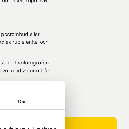
n du enkelt köpa INR
e postombud eller
ndisk rupie enkel och
st nu. I valutagrafen
n välja tidsspann från
Om
ra upplevelsen och analysera