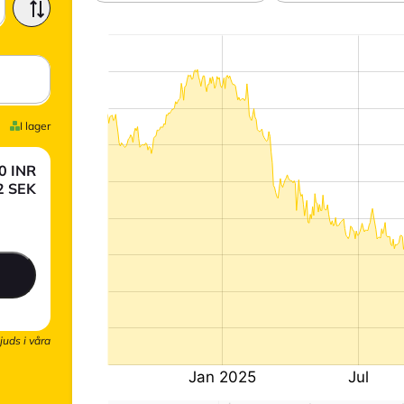
I lager
0
INR
2
SEK
juds i våra