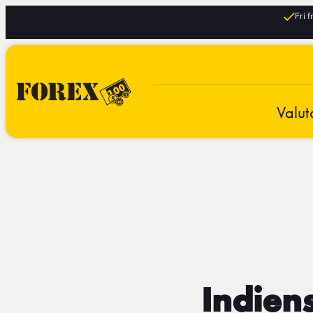
Fri 
Valut
Indiens