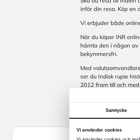
Ska du resa till Indie
inför din resa. Köp en 
Vi erbjuder både online
När du köper INR online
hämta den i någon av v
bekymmersfri.
Med valutaomvandlaren b
ser du Indisk rupie his
2012 fram till och med
Samtycke
Vi använder cookies
Vi använder cookies och andr