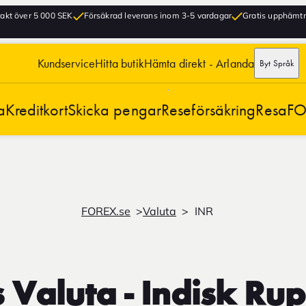
frakt över 5 000 SEK
Försäkrad leverans inom 3-5 vardagar
Gratis upphämtni
Kundservice
Hitta butik
Hämta direkt - Arlanda
Byt Språk
a
Kreditkort
Skicka pengar
Reseförsäkring
Resa
FO
FOREX.se
Valuta
INR
 Valuta - Indisk Rup