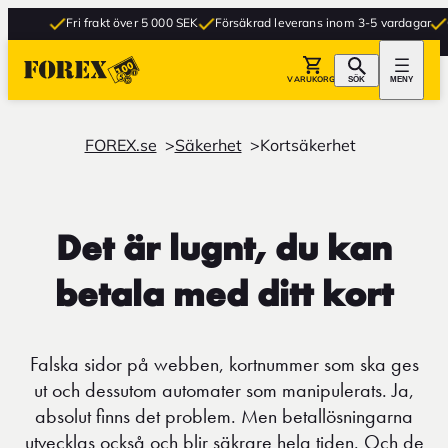
Fri frakt över 5 000 SEK
Försäkrad leverans inom 3-5 vardagar
Grat
VARUKORG
SÖK
MENY
FOREX.se
Säkerhet
Kortsäkerhet
Det är lugnt, du kan
betala med ditt kort
Falska sidor på webben, kortnummer som ska ges
ut och dessutom automater som manipulerats. Ja,
absolut finns det problem. Men betallösningarna
utvecklas också och blir säkrare hela tiden. Och de