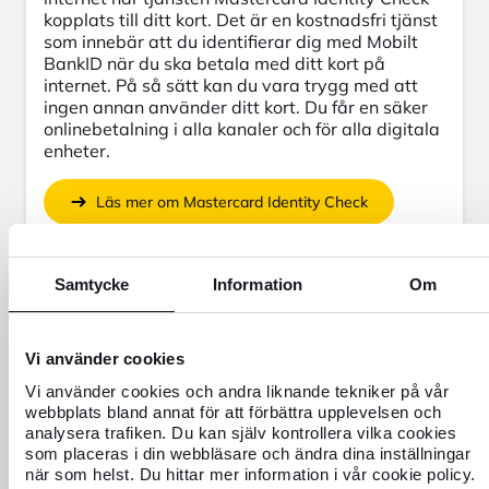
kopplats till ditt kort. Det är en kostnadsfri tjänst
som innebär att du identifierar dig med Mobilt
BankID när du ska betala med ditt kort på
internet. På så sätt kan du vara trygg med att
ingen annan använder ditt kort. Du får en säker
onlinebetalning i alla kanaler och för alla digitala
enheter.
Läs mer om Mastercard Identity Check
Samtycke
Information
Om
Spärra ditt kort
Vi använder cookies
Om du har tappat eller blivit bestulen på ditt
Vi använder cookies och andra liknande tekniker på vår
kort, eller om du tror att någon kommit över din
webbplats bland annat för att förbättra upplevelsen och
kod och kortinformation, ska du spärra kortet
analysera trafiken. Du kan själv kontrollera vilka cookies
direkt.
som placeras i din webbläsare och ändra dina inställningar
när som helst. Du hittar mer information i vår cookie policy.